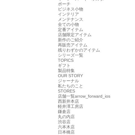
ポーチ
ビジネス小物
インテリア
メンテナンス
全ての小物
定番アイテム
店舗限定アイテム
新作のご紹介
再販売アイテム
残りわずかのアイテム
シリーズ一覧
TOPICS
ギフト
製品特集
OUR STORY
ジャーナル
私たちのこと
STORES
店舗一覧
arrow_forward_ios
西新井本店
軽井澤工房店
鎌倉店
丸の内店
渋谷店
六本木店
日本橋店