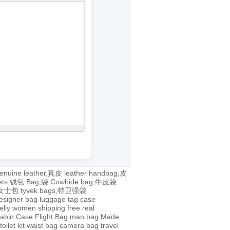
enuine leather,真皮
leather handbag,皮
lets,钱包
Bag,袋
Cowhide bag,牛皮袋
g,女士包
tyvek bags,特卫强袋
esigner bag
luggage tag
case
jelly
women
shipping
free
real
abin Case
Flight Bag
man bag
Made
toilet kit
waist bag
camera bag
travel