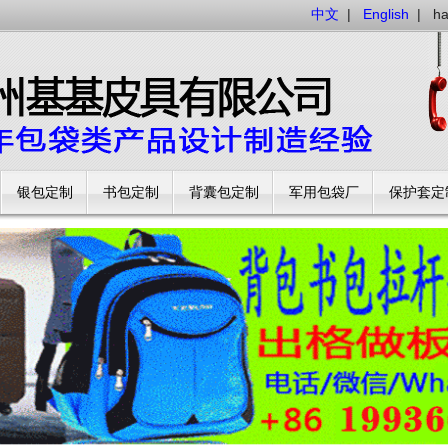
中文
|
English
|
h
银包定制
书包定制
背囊包定制
军用包袋厂
保护套定