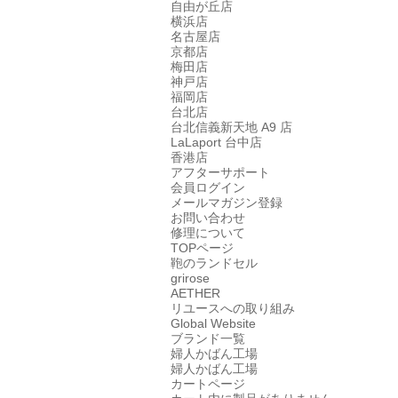
自由が丘店
横浜店
名古屋店
京都店
梅田店
神戸店
福岡店
台北店
台北信義新天地 A9 店
LaLaport 台中店
香港店
アフターサポート
会員ログイン
メールマガジン登録
お問い合わせ
修理について
TOPページ
鞄のランドセル
grirose
AETHER
リユースへの取り組み
Global Website
ブランド一覧
婦人かばん工場
婦人かばん工場
カートページ