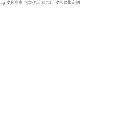
bag
皮具商家
包袋代工
箱包厂
皮带腰带定制