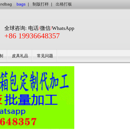
andbag
bags
|
制版打样
|
出格打板
全球咨询: 电话
/
微信
/
WhatsApp
+86 19936648357
制
皮具礼品
常见问题