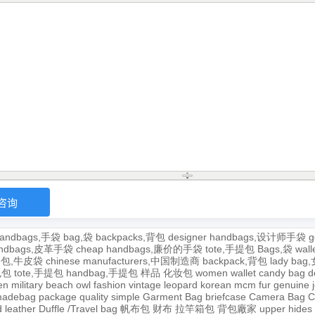
andbags,手袋
bag,袋
backpacks,背包
designer handbags,设计师手袋
g
handbags,皮革手袋
cheap handbags,廉价的手袋
tote,手提包
Bags,袋
wal
牛皮包,牛皮袋
chinese manufacturers,中国制造商
backpack,背包
lady ba
,包包
tote,手提包
handbag,手提包
样品
化妆包
women wallet
candy bag
d
en
military
beach
owl
fashion
vintage
leopard
korean
mcm
fur
genuine
adebag
package
quality
simple
Garment Bag
briefcase
Camera Bag
C
 leather
Duffle /Travel bag
帆布包
财布
拉竿箱包
背包廠家
upper
hides