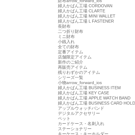
財布
arrow_forward_ios
婦人かばん工場
CORDOVAN
婦人かばん工場
CLARTE
婦人かばん工場
MINI WALLET
婦人かばん工場
L FASTENER
長財布
二つ折り財布
ミニ財布
小銭入れ
全ての財布
定番アイテム
店舗限定アイテム
新作のご紹介
再販売アイテム
残りわずかのアイテム
シリーズ一覧
小物
arrow_forward_ios
婦人かばん工場
BUSINESS ITEM
婦人かばん工場
KEY CASE
婦人かばん工場
APPLE WATCH BAND
婦人かばん工場
BUSINESS CARD HOL
アップルウォッチバンド
デジタルアクセサリー
ペット
カードケース・名刺入れ
ステーショナリー
キーケース・キーホルダー