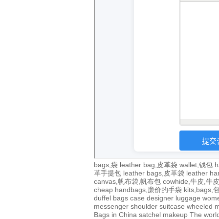
bags,袋
leather bag,皮革袋
wallet,钱包
h
革手提包
leather bags,皮革袋
leather 
canvas,帆布袋,帆布包
cowhide,牛皮,
cheap handbags,廉价的手袋
kits,bags
duffel bags
case
designer
luggage
wom
messenger
shoulder
suitcase
wheeled
m
Bags in China
satchel
makeup
The world