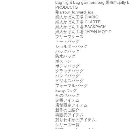
bag
flight bag
garment bag
果冻包,jelly 
PRODUCTS
鞄
arrow_forward_ios
婦人かばん工場
DIARIO
婦人かばん工場
CLARTE
婦人かばん工場
BACKPACK
婦人かばん工場
JAPAN MOTIF
ブリーフケース
トートバッグ
ショルダーバッグ
バックパック
防水バッグ
ボストン
ボディバッグ
クラッチバッグ
ハンドバッグ
ビジネスバッグ
フォーマルバッグ
2wayバッグ
その他バッグ
定番アイテム
店舗限定アイテム
新作のご紹介
再販売アイテム
残りわずかのアイテム
シリーズ一覧