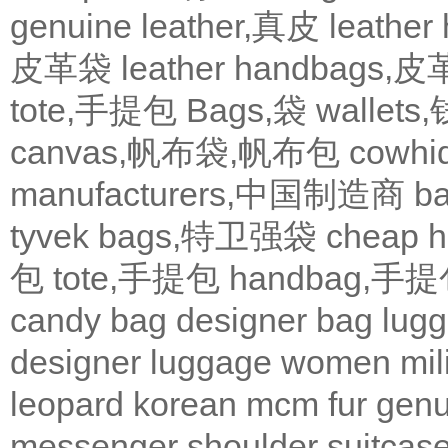
genuine leather,真皮
leath
皮革袋
leather handbags
tote,手提包
Bags,袋
wallets
canvas,帆布袋,帆布包
cowh
manufacturers,中国制造商
b
tyvek bags,特卫强袋
cheap
包
tote,手提包
handbag,手
candy bag
designer bag
lugg
designer
luggage
women
mil
leopard
korean
mcm
fur
genu
messenger
shoulder
suitcas