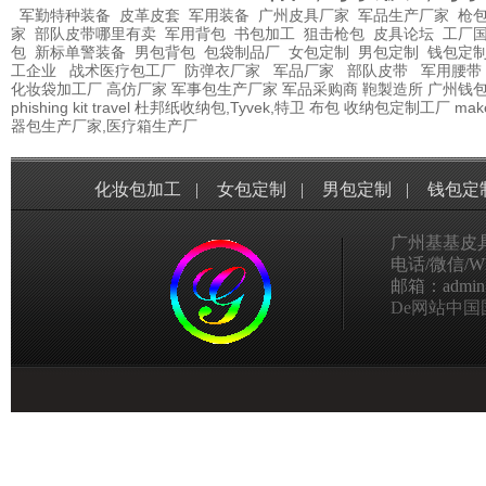
军勤特种装备
皮革皮套
军用装备
广州皮具厂家
军品生产厂家
枪包
家
部队皮带哪里有卖
军用背包
书包加工
狙击枪包
皮具论坛
工厂
包
新标单警装备
男包背包
包袋制品厂
女包定制
男包定制
钱包定
工企业
战术医疗包工厂
防弹衣厂家
军品厂家
部队皮带
军用腰带
化妆袋加工厂
高仿厂家
军事包生产厂家
军品采购商
鞄製造所
广州钱
phishing kit
travel
杜邦纸收纳包,Tyvek,特卫
布包
收纳包定制工厂
mak
器包生产厂家,医疗箱生产厂
化妆包加工
|
女包定制
|
男包定制
|
钱包定
广州基基皮
电话/微信/Wha
邮箱：admin@g
De网站中国国