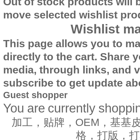
Out of stock products will
move selected wishlist pr
Wishlist m
This page allows you to ma
directly to the cart.
Share yo
media, through links, and 
subscribe to get update ab
Guest shopper
You are currently shopp
加工，贴牌，OEM，基基
格，打版，打