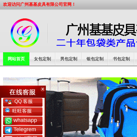
欢迎访问广州基基皮具有限公司官网！
网站首页
女包定制
男包定制
银包定制
书包定制
工厂简介
QQ 客服
旺旺客服
whatsapp
Telegrem