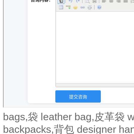
bags,袋
leather bag,皮革袋
w
backpacks,背包
designer 