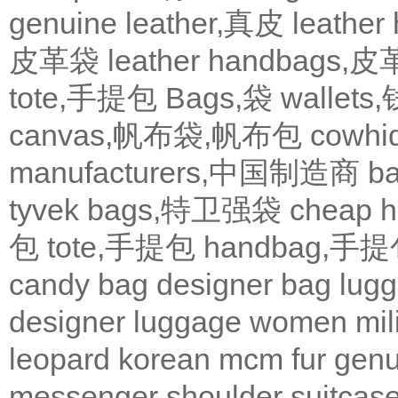
genuine leather,真皮
leath
皮革袋
leather handbags
tote,手提包
Bags,袋
wallets
canvas,帆布袋,帆布包
cowh
manufacturers,中国制造商
b
tyvek bags,特卫强袋
cheap
包
tote,手提包
handbag,手
candy bag
designer bag
lugg
designer
luggage
women
mil
leopard
korean
mcm
fur
genu
messenger
shoulder
suitcas