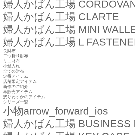
婦人かばん工場
CORDOVA
婦人かばん工場
CLARTE
婦人かばん工場
MINI WALL
婦人かばん工場
L FASTEN
長財布
二つ折り財布
ミニ財布
小銭入れ
全ての財布
定番アイテム
店舗限定アイテム
新作のご紹介
再販売アイテム
残りわずかのアイテム
シリーズ一覧
小物
arrow_forward_ios
婦人かばん工場
BUSINESS 