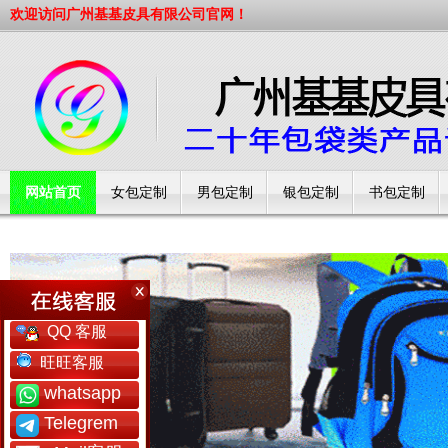
欢迎访问广州基基皮具有限公司官网！
网站首页
女包定制
男包定制
银包定制
书包定制
工厂简介
QQ 客服
旺旺客服
whatsapp
Telegrem