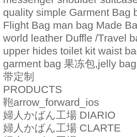
quality
simple
Garment Bag
Flight Bag
man bag
Made Ba
world leather
Duffle /Travel 
upper
hides
toilet kit
waist b
garment bag
果冻包,jelly bag
带定制
PRODUCTS
鞄
arrow_forward_ios
婦人かばん工場
DIARIO
婦人かばん工場
CLARTE