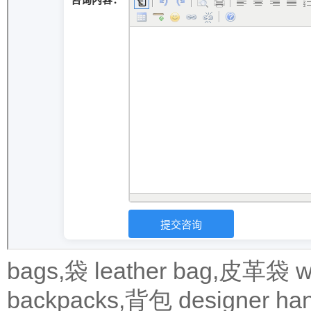
bags,袋
leather bag,皮革袋
w
backpacks,背包
designer 