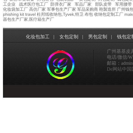
工企业
战术医疗包工厂
防弹衣厂家
军品厂家
部队皮带
军用腰带
化妆袋加工厂
高仿厂家
军事包生产厂家
军品采购商
鞄製造所
广州钱
phishing kit
travel
杜邦纸收纳包,Tyvek,特卫
布包
收纳包定制工厂
mak
器包生产厂家,医疗箱生产厂
化妆包加工
|
女包定制
|
男包定制
|
钱包定
广州基基皮
电话/微信/Wha
邮箱：admin@g
De网站中国国