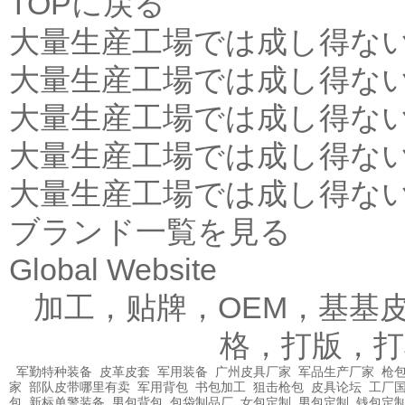
TOPに戻る
大量生産工場では成し得な
大量生産工場では成し得な
大量生産工場では成し得な
大量生産工場では成し得な
大量生産工場では成し得な
ブランド一覧を見る
Global Website
加工，贴牌，OEM，基基
格，打版，打
军勤特种装备
皮革皮套
军用装备
广州皮具厂家
军品生产厂家
枪包
家
部队皮带哪里有卖
军用背包
书包加工
狙击枪包
皮具论坛
工厂
包
新标单警装备
男包背包
包袋制品厂
女包定制
男包定制
钱包定