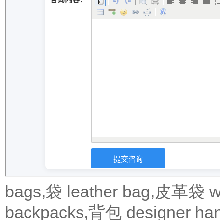
bags,袋
leather bag,皮革袋
w
backpacks,背包
designer 