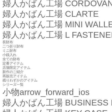
婦人かばん工場
CORDOVA
婦人かばん工場
CLARTE
婦人かばん工場
MINI WALL
婦人かばん工場
L FASTEN
長財布
二つ折り財布
ミニ財布
小銭入れ
全ての財布
定番アイテム
店舗限定アイテム
新作のご紹介
再販売アイテム
残りわずかのアイテム
シリーズ一覧
小物
arrow_forward_ios
婦人かばん工場
BUSINESS 