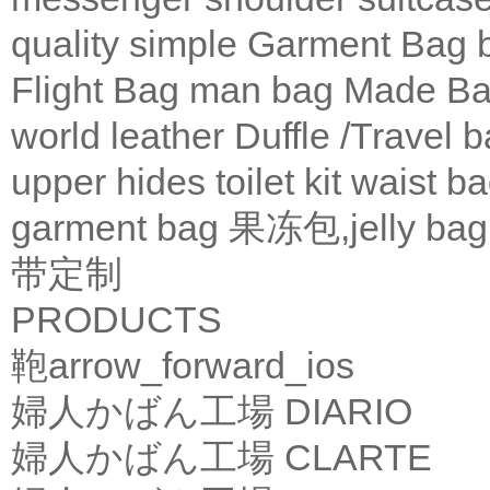
quality
simple
Garment Bag
Flight Bag
man bag
Made Ba
world leather
Duffle /Travel 
upper
hides
toilet kit
waist b
garment bag
果冻包,jelly bag
带定制
PRODUCTS
鞄
arrow_forward_ios
婦人かばん工場
DIARIO
婦人かばん工場
CLARTE