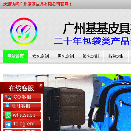
欢迎访问广州基基皮具有限公司官网！
网站首页
女包定制
男包定制
银包定制
书包定制
工厂简介
QQ 客服
旺旺客服
whatsapp
Telegrem