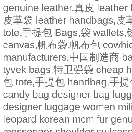
genuine leather,真皮
leath
皮革袋
leather handbags
tote,手提包
Bags,袋
wallets
canvas,帆布袋,帆布包
cowh
manufacturers,中国制造商
b
tyvek bags,特卫强袋
cheap
包
tote,手提包
handbag,手
candy bag
designer bag
lugg
designer
luggage
women
mil
leopard
korean
mcm
fur
genu
messenger
shoulder
suitcas