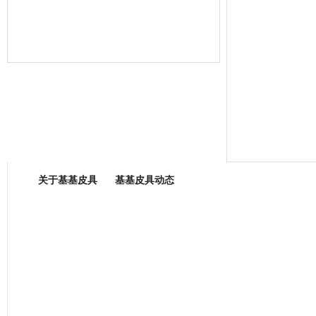
箱包专业委员会
关于基基皮具
基基皮具动态
厂营业执照