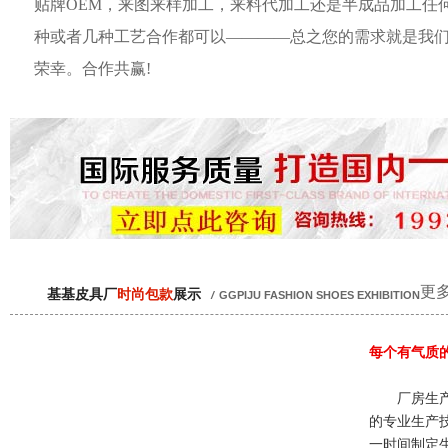
贴牌OEM，来图来样加工，来料代加工还是半成品加工任
种或者几种工艺合作都可以————总之您的需求就是我
荣幸。合作共赢!
更多
基基皮具厂
时尚包款
展示
/
GGPIJU FASHION SHOES EXHIBITION
每个有气质
厂房生产
的专业生产
一时间制定