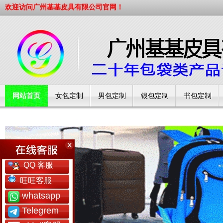
欢迎访问广州基基皮具有限公司官网！
网站首页
女包定制
男包定制
银包定制
书包定制
工厂简介
QQ 客服
旺旺客服
whatsapp
Telegrem