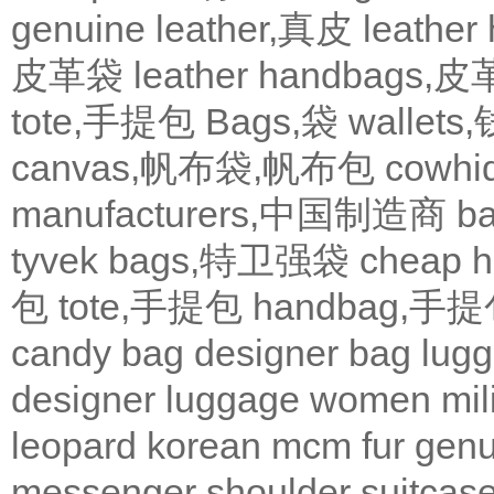
genuine leather,真皮
leath
皮革袋
leather handbags
tote,手提包
Bags,袋
wallets
canvas,帆布袋,帆布包
cowh
manufacturers,中国制造商
b
tyvek bags,特卫强袋
cheap
包
tote,手提包
handbag,手
candy bag
designer bag
lugg
designer
luggage
women
mil
leopard
korean
mcm
fur
genu
messenger
shoulder
suitcas