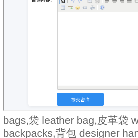
bags,袋
leather bag,皮革袋
w
backpacks,背包
designer 