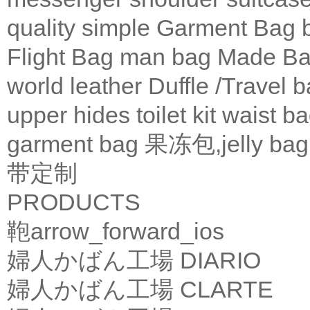
quality
simple
Garment Bag
Flight Bag
man bag
Made Ba
world leather
Duffle /Travel 
upper
hides
toilet kit
waist b
garment bag
果冻包,jelly bag
带定制
PRODUCTS
鞄
arrow_forward_ios
婦人かばん工場
DIARIO
婦人かばん工場
CLARTE