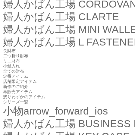
婦人かばん工場
CORDOVA
婦人かばん工場
CLARTE
婦人かばん工場
MINI WALL
婦人かばん工場
L FASTEN
長財布
二つ折り財布
ミニ財布
小銭入れ
全ての財布
定番アイテム
店舗限定アイテム
新作のご紹介
再販売アイテム
残りわずかのアイテム
シリーズ一覧
小物
arrow_forward_ios
婦人かばん工場
BUSINESS 