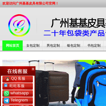
欢迎访问广州基基皮具有限公司官网！
网站首页
女包定制
男包定制
银包定制
书包定制
工厂简介
QQ 客服
旺旺客服
whatsapp
Telegrem