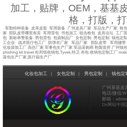
加工，贴牌，OEM，基基
格，打版，打
军勤特种装备
皮革皮套
军用装备
广州皮具厂家
军品生产厂家
枪包
家
部队皮带哪里有卖
军用背包
书包加工
狙击枪包
皮具论坛
工厂
包
新标单警装备
男包背包
包袋制品厂
女包定制
男包定制
钱包定
工企业
战术医疗包工厂
防弹衣厂家
军品厂家
部队皮带
军用腰带
化妆袋加工厂
高仿厂家
军事包生产厂家
军品采购商
鞄製造所
广州钱
phishing kit
travel
杜邦纸收纳包,Tyvek,特卫
布包
收纳包定制工厂
mak
器包生产厂家,医疗箱生产厂
化妆包加工
|
女包定制
|
男包定制
|
钱包定
广州基基皮
电话/微信/Wha
邮箱：admin@g
De网站中国国