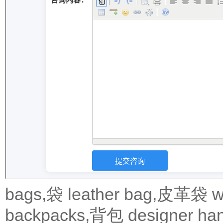
bags,袋
leather bag,皮革袋
w
backpacks,背包
designer 