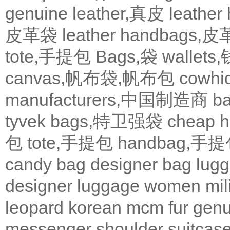
genuine leather,真皮
leath
皮革袋
leather handbags
tote,手提包
Bags,袋
wallets
canvas,帆布袋,帆布包
cowh
manufacturers,中国制造商
b
tyvek bags,特卫强袋
cheap
包
tote,手提包
handbag,手
candy bag
designer bag
lugg
designer
luggage
women
mil
leopard
korean
mcm
fur
genu
messenger
shoulder
suitcas