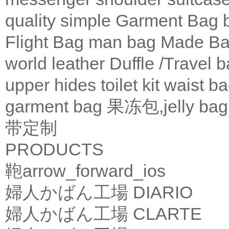
quality
simple
Garment Bag
Flight Bag
man bag
Made Ba
world leather
Duffle /Travel 
upper
hides
toilet kit
waist b
garment bag
果冻包,jelly bag
带定制
PRODUCTS
鞄
arrow_forward_ios
婦人かばん工場
DIARIO
婦人かばん工場
CLARTE