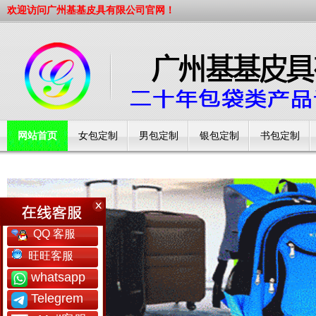
欢迎访问广州基基皮具有限公司官网！
网站首页
女包定制
男包定制
银包定制
书包定制
工厂简介
QQ 客服
旺旺客服
whatsapp
Telegrem