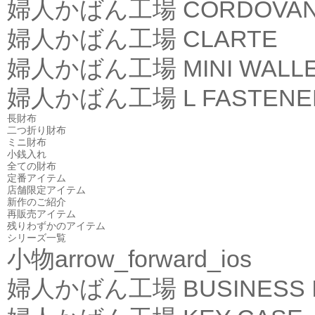
婦人かばん工場
CORDOVA
婦人かばん工場
CLARTE
婦人かばん工場
MINI WALL
婦人かばん工場
L FASTEN
長財布
二つ折り財布
ミニ財布
小銭入れ
全ての財布
定番アイテム
店舗限定アイテム
新作のご紹介
再販売アイテム
残りわずかのアイテム
シリーズ一覧
小物
arrow_forward_ios
婦人かばん工場
BUSINESS 