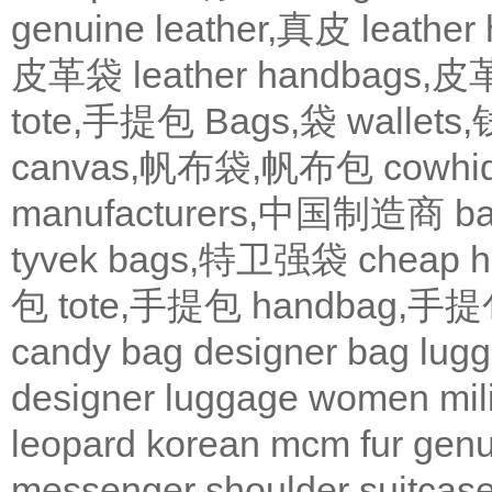
genuine leather,真皮
leath
皮革袋
leather handbags
tote,手提包
Bags,袋
wallets
canvas,帆布袋,帆布包
cowh
manufacturers,中国制造商
b
tyvek bags,特卫强袋
cheap
包
tote,手提包
handbag,手
candy bag
designer bag
lugg
designer
luggage
women
mil
leopard
korean
mcm
fur
genu
messenger
shoulder
suitcas