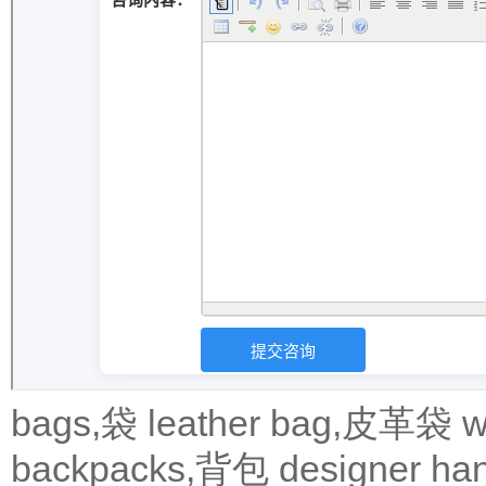
bags,袋
leather bag,皮革袋
w
backpacks,背包
designer 