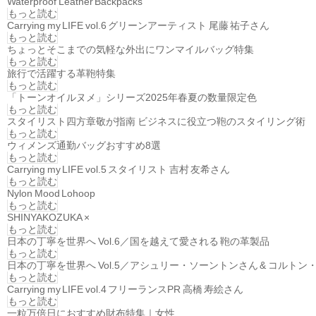
Waterproof Leather Backpacks
もっと読む
Carrying my LIFE vol.6 グリーンアーティスト 尾藤 祐子さん
もっと読む
ちょっとそこまでの気軽な外出にワンマイルバッグ特集
もっと読む
旅行で活躍する革鞄特集
もっと読む
「トーンオイルヌメ」シリーズ2025年春夏の数量限定色
もっと読む
スタイリスト四方章敬が指南 ビジネスに役立つ鞄のスタイリング術
もっと読む
ウィメンズ通勤バッグおすすめ8選
もっと読む
Carrying my LIFE vol.5 スタイリスト 吉村 友希さん
もっと読む
Nylon Mood Lohoop
もっと読む
SHINYAKOZUKA ×
もっと読む
日本の丁寧を世界へ Vol.6／国を越えて愛される 鞄の革製品
もっと読む
日本の丁寧を世界へ Vol.5／アシュリー・ソーントンさん & コルトン
もっと読む
Carrying my LIFE vol.4 フリーランスPR 高橋 寿絵さん
もっと読む
一粒万倍日におすすめ財布特集｜女性