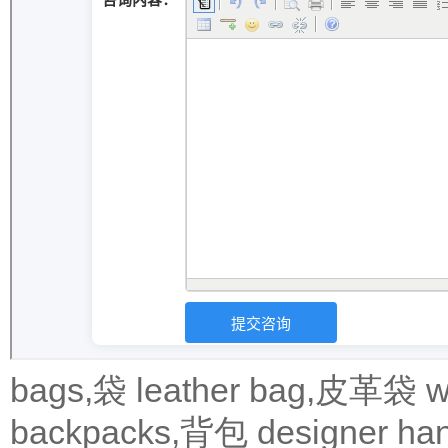
bags,袋
leather bag,皮革袋
w
backpacks,背包
designer 