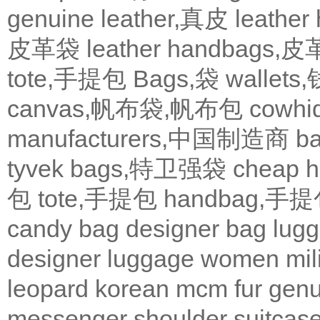
genuine leather,真皮
leath
皮革袋
leather handbags
tote,手提包
Bags,袋
wallets
canvas,帆布袋,帆布包
cowh
manufacturers,中国制造商
b
tyvek bags,特卫强袋
cheap
包
tote,手提包
handbag,手
candy bag
designer bag
lugg
designer
luggage
women
mil
leopard
korean
mcm
fur
genu
messenger
shoulder
suitcas