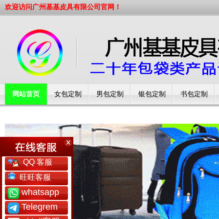
欢迎访问广州基基皮具有限公司官网！
网站首页
女包定制
男包定制
银包定制
书包定制
工厂简介
QQ 客服
旺旺客服
whatsapp
Telegrem