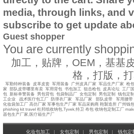
media, through links, and 
subscribe to get update ab
Guest shopper
You are currently shopp
加工，贴牌，OEM，基基
格，打版，打
军勤特种装备
皮革皮套
军用装备
广州皮具厂家
军品生产厂家
枪包
家
部队皮带哪里有卖
军用背包
书包加工
狙击枪包
皮具论坛
工厂
包
新标单警装备
男包背包
包袋制品厂
女包定制
男包定制
钱包定
工企业
战术医疗包工厂
防弹衣厂家
军品厂家
部队皮带
军用腰带
化妆袋加工厂
高仿厂家
军事包生产厂家
军品采购商
鞄製造所
广州钱
phishing kit
travel
杜邦纸收纳包,Tyvek,特卫
布包
收纳包定制工厂
mak
器包生产厂家,医疗箱生产厂
化妆包加工
|
女包定制
|
男包定制
|
钱包定