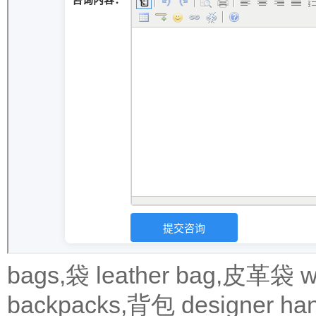
bags,袋
leather bag,皮革袋
w
backpacks,背包
designer 