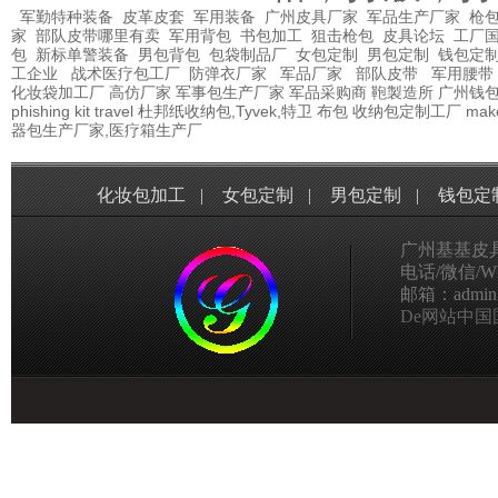
军勤特种装备
皮革皮套
军用装备
广州皮具厂家
军品生产厂家
枪包
家
部队皮带哪里有卖
军用背包
书包加工
狙击枪包
皮具论坛
工厂
包
新标单警装备
男包背包
包袋制品厂
女包定制
男包定制
钱包定
工企业
战术医疗包工厂
防弹衣厂家
军品厂家
部队皮带
军用腰带
化妆袋加工厂
高仿厂家
军事包生产厂家
军品采购商
鞄製造所
广州钱
phishing kit
travel
杜邦纸收纳包,Tyvek,特卫
布包
收纳包定制工厂
mak
器包生产厂家,医疗箱生产厂
化妆包加工
|
女包定制
|
男包定制
|
钱包定
广州基基皮
电话/微信/Wha
邮箱：admin@g
De网站中国国