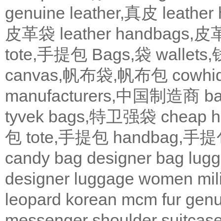
genuine leather,真皮
leath
皮革袋
leather handbags
tote,手提包
Bags,袋
wallets
canvas,帆布袋,帆布包
cowh
manufacturers,中国制造商
b
tyvek bags,特卫强袋
cheap
包
tote,手提包
handbag,手
candy bag
designer bag
lugg
designer
luggage
women
mil
leopard
korean
mcm
fur
genu
messenger
shoulder
suitcas