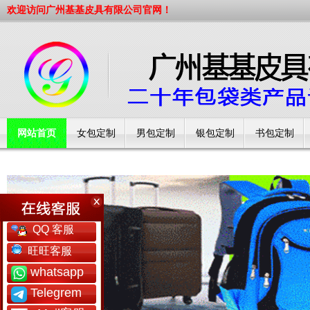
欢迎访问广州基基皮具有限公司官网！
网站首页
女包定制
男包定制
银包定制
书包定制
工厂简介
QQ 客服
旺旺客服
whatsapp
Telegrem