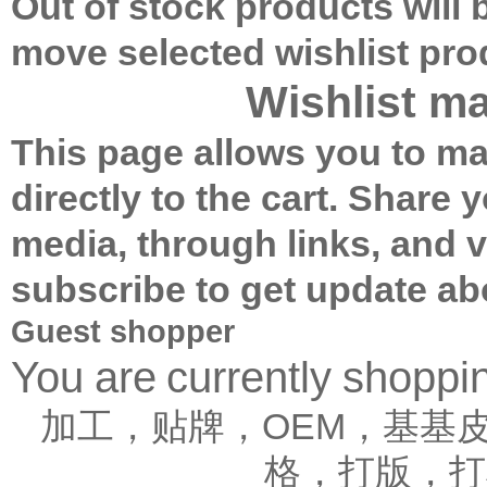
Out of stock products will
move selected wishlist pr
Wishlist m
This page allows you to ma
directly to the cart.
Share yo
media, through links, and 
subscribe to get update ab
Guest shopper
You are currently shopp
加工，贴牌，OEM，基基
格，打版，打