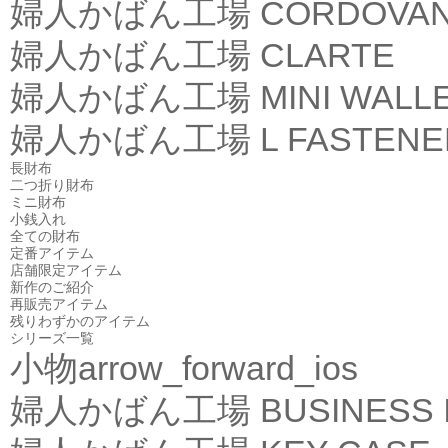
婦人かばん工場
CORDOVA
婦人かばん工場
CLARTE
婦人かばん工場
MINI WALL
婦人かばん工場
L FASTEN
長財布
二つ折り財布
ミニ財布
小銭入れ
全ての財布
定番アイテム
店舗限定アイテム
新作のご紹介
再販売アイテム
残りわずかのアイテム
シリーズ一覧
小物
arrow_forward_ios
婦人かばん工場
BUSINESS 