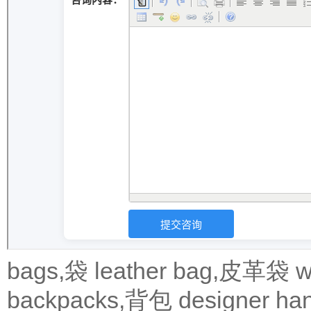
bags,袋
leather bag,皮革袋
w
backpacks,背包
designer 