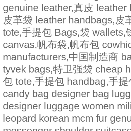
genuine leather,真皮
leath
皮革袋
leather handbags
tote,手提包
Bags,袋
wallets
canvas,帆布袋,帆布包
cowh
manufacturers,中国制造商
b
tyvek bags,特卫强袋
cheap
包
tote,手提包
handbag,手
candy bag
designer bag
lugg
designer
luggage
women
mil
leopard
korean
mcm
fur
genu
messenger
shoulder
suitcas