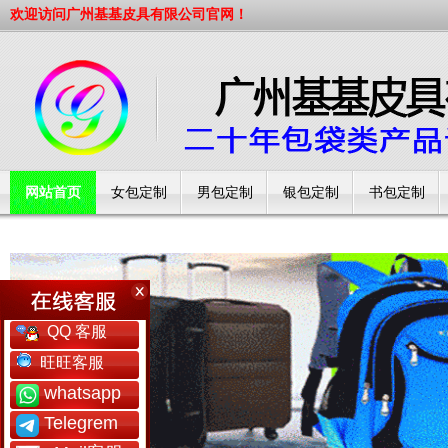
欢迎访问广州基基皮具有限公司官网！
网站首页
女包定制
男包定制
银包定制
书包定制
工厂简介
QQ 客服
旺旺客服
whatsapp
Telegrem