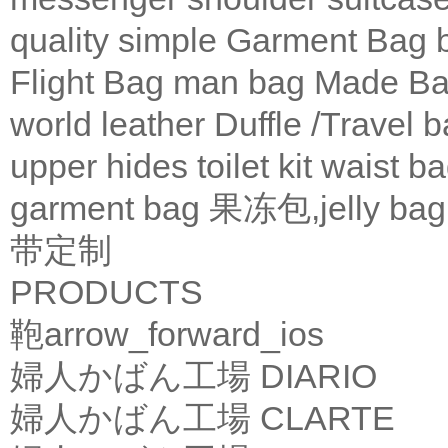
quality
simple
Garment Bag
Flight Bag
man bag
Made Ba
world leather
Duffle /Travel 
upper
hides
toilet kit
waist b
garment bag
果冻包,jelly bag
带定制
PRODUCTS
鞄
arrow_forward_ios
婦人かばん工場
DIARIO
婦人かばん工場
CLARTE