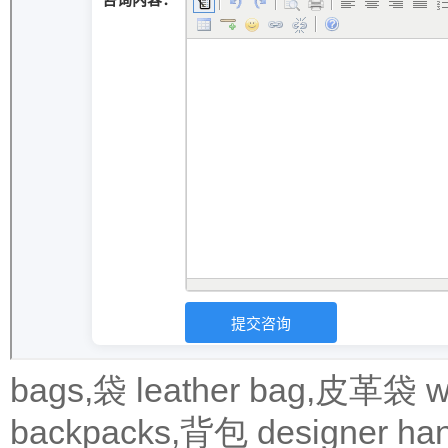
bags,袋
leather bag,皮革袋
w
backpacks,背包
designer 