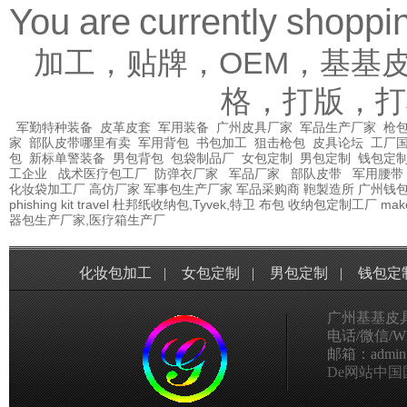
You are currently shopp
加工，贴牌，OEM，基基
格，打版，打
军勤特种装备
皮革皮套
军用装备
广州皮具厂家
军品生产厂家
枪包
家
部队皮带哪里有卖
军用背包
书包加工
狙击枪包
皮具论坛
工厂
包
新标单警装备
男包背包
包袋制品厂
女包定制
男包定制
钱包定
工企业
战术医疗包工厂
防弹衣厂家
军品厂家
部队皮带
军用腰带
化妆袋加工厂
高仿厂家
军事包生产厂家
军品采购商
鞄製造所
广州钱
phishing kit
travel
杜邦纸收纳包,Tyvek,特卫
布包
收纳包定制工厂
mak
器包生产厂家,医疗箱生产厂
化妆包加工
|
女包定制
|
男包定制
|
钱包定
广州基基皮
电话/微信/Wha
邮箱：admin@g
De网站中国国