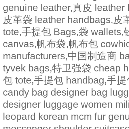
genuine leather,真皮
leath
皮革袋
leather handbags
tote,手提包
Bags,袋
wallets
canvas,帆布袋,帆布包
cowh
manufacturers,中国制造商
b
tyvek bags,特卫强袋
cheap
包
tote,手提包
handbag,手
candy bag
designer bag
lugg
designer
luggage
women
mil
leopard
korean
mcm
fur
genu
messenger
shoulder
suitcas