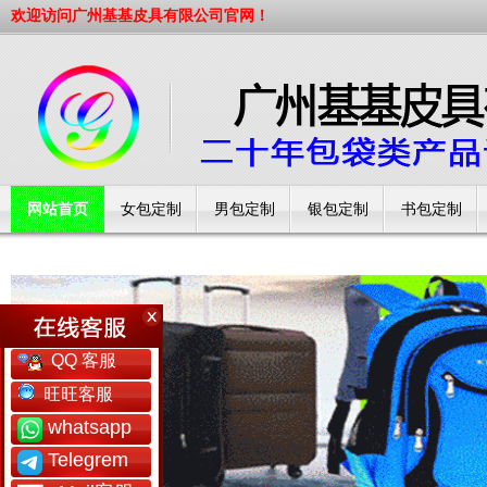
欢迎访问广州基基皮具有限公司官网！
网站首页
女包定制
男包定制
银包定制
书包定制
工厂简介
QQ 客服
旺旺客服
whatsapp
Telegrem