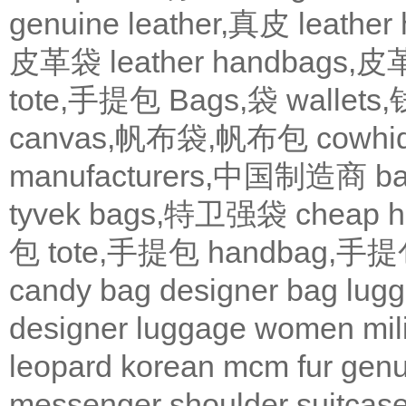
genuine leather,真皮
leath
皮革袋
leather handbags
tote,手提包
Bags,袋
wallets
canvas,帆布袋,帆布包
cowh
manufacturers,中国制造商
b
tyvek bags,特卫强袋
cheap
包
tote,手提包
handbag,手
candy bag
designer bag
lugg
designer
luggage
women
mil
leopard
korean
mcm
fur
genu
messenger
shoulder
suitcas