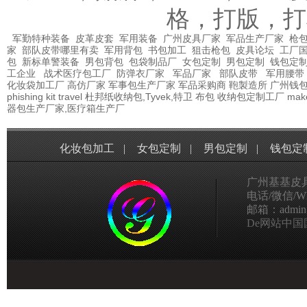
格，打版，打
军勤特种装备
皮革皮套
军用装备
广州皮具厂家
军品生产厂家
枪包
家
部队皮带哪里有卖
军用背包
书包加工
狙击枪包
皮具论坛
工厂
包
新标单警装备
男包背包
包袋制品厂
女包定制
男包定制
钱包定
工企业
战术医疗包工厂
防弹衣厂家
军品厂家
部队皮带
军用腰带
化妆袋加工厂
高仿厂家
军事包生产厂家
军品采购商
鞄製造所
广州钱
phishing kit
travel
杜邦纸收纳包,Tyvek,特卫
布包
收纳包定制工厂
mak
器包生产厂家,医疗箱生产厂
化妆包加工
|
女包定制
|
男包定制
|
钱包定
广州基基皮
电话/微信/Wha
邮箱：admin@g
De网站中国国