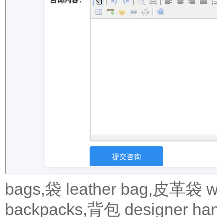
bags,袋
leather bag,皮革袋
w
backpacks,背包
designer 