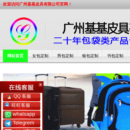
欢迎访问广州基基皮具有限公司官网！
网站首页
女包定制
男包定制
银包定制
书包定制
工厂简介
QQ 客服
旺旺客服
whatsapp
Telegrem