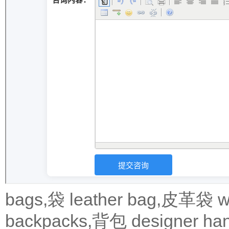
bags,袋
leather bag,皮革袋
w
backpacks,背包
designer 