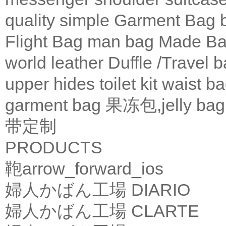
quality
simple
Garment Bag
Flight Bag
man bag
Made Ba
world leather
Duffle /Travel 
upper
hides
toilet kit
waist b
garment bag
果冻包,jelly bag
带定制
PRODUCTS
鞄
arrow_forward_ios
婦人かばん工場
DIARIO
婦人かばん工場
CLARTE