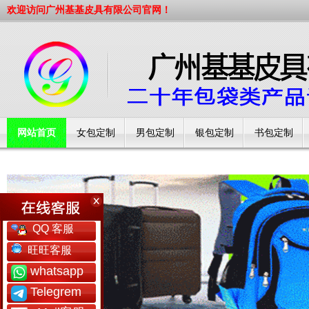
欢迎访问广州基基皮具有限公司官网！
网站首页
女包定制
男包定制
银包定制
书包定制
工厂简介
QQ 客服
旺旺客服
whatsapp
Telegrem