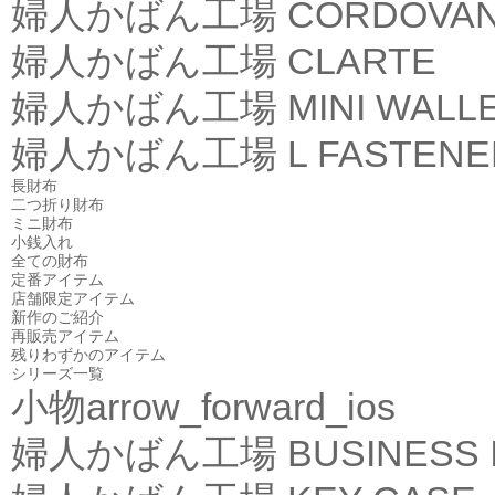
婦人かばん工場
CORDOVA
婦人かばん工場
CLARTE
婦人かばん工場
MINI WALL
婦人かばん工場
L FASTEN
長財布
二つ折り財布
ミニ財布
小銭入れ
全ての財布
定番アイテム
店舗限定アイテム
新作のご紹介
再販売アイテム
残りわずかのアイテム
シリーズ一覧
小物
arrow_forward_ios
婦人かばん工場
BUSINESS 