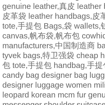
genuine leather,真皮
leath
皮革袋
leather handbags
tote,手提包
Bags,袋
wallets
canvas,帆布袋,帆布包
cowh
manufacturers,中国制造商
b
tyvek bags,特卫强袋
cheap
包
tote,手提包
handbag,手
candy bag
designer bag
lugg
designer
luggage
women
mil
leopard
korean
mcm
fur
genu
messenger
shoulder
suitcas