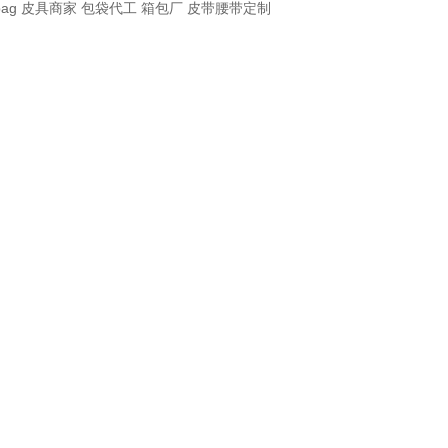
bag
皮具商家
包袋代工
箱包厂
皮带腰带定制