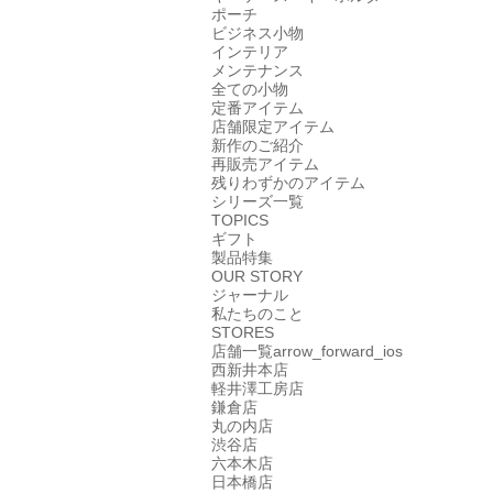
ポーチ
ビジネス小物
インテリア
メンテナンス
全ての小物
定番アイテム
店舗限定アイテム
新作のご紹介
再販売アイテム
残りわずかのアイテム
シリーズ一覧
TOPICS
ギフト
製品特集
OUR STORY
ジャーナル
私たちのこと
STORES
店舗一覧
arrow_forward_ios
西新井本店
軽井澤工房店
鎌倉店
丸の内店
渋谷店
六本木店
日本橋店