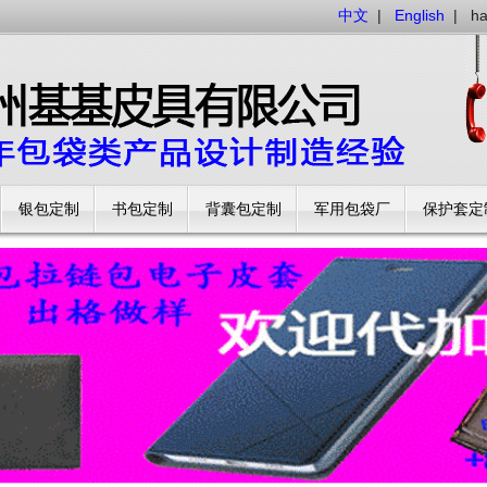
中文
|
English
|
h
银包定制
书包定制
背囊包定制
军用包袋厂
保护套定