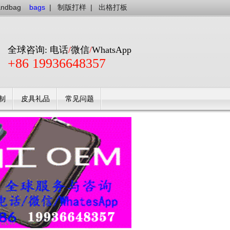
andbag
bags
|
制版打样
|
出格打板
全球咨询: 电话
/
微信
/
WhatsApp
+86 19936648357
制
皮具礼品
常见问题