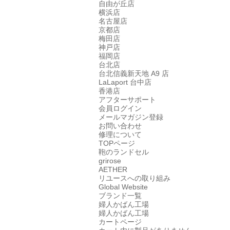
自由が丘店
横浜店
名古屋店
京都店
梅田店
神戸店
福岡店
台北店
台北信義新天地 A9 店
LaLaport 台中店
香港店
アフターサポート
会員ログイン
メールマガジン登録
お問い合わせ
修理について
TOPページ
鞄のランドセル
grirose
AETHER
リユースへの取り組み
Global Website
ブランド一覧
婦人かばん工場
婦人かばん工場
カートページ