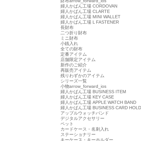
財布
arrow_forward_ios
婦人かばん工場
CORDOVAN
婦人かばん工場
CLARTE
婦人かばん工場
MINI WALLET
婦人かばん工場
L FASTENER
長財布
二つ折り財布
ミニ財布
小銭入れ
全ての財布
定番アイテム
店舗限定アイテム
新作のご紹介
再販売アイテム
残りわずかのアイテム
シリーズ一覧
小物
arrow_forward_ios
婦人かばん工場
BUSINESS ITEM
婦人かばん工場
KEY CASE
婦人かばん工場
APPLE WATCH BAND
婦人かばん工場
BUSINESS CARD HOL
アップルウォッチバンド
デジタルアクセサリー
ペット
カードケース・名刺入れ
ステーショナリー
キーケース・キーホルダー