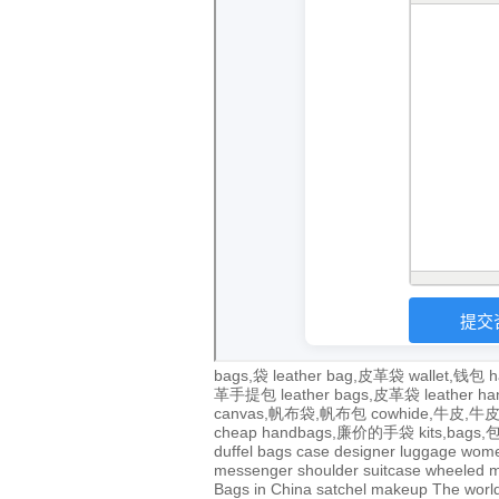
bags,袋
leather bag,皮革袋
wallet,钱包
h
革手提包
leather bags,皮革袋
leather 
canvas,帆布袋,帆布包
cowhide,牛皮,
cheap handbags,廉价的手袋
kits,bags
duffel bags
case
designer
luggage
wom
messenger
shoulder
suitcase
wheeled
m
Bags in China
satchel
makeup
The world