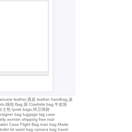
enuine leather,真皮
leather handbag,皮
lets,钱包
Bag,袋
Cowhide bag,牛皮袋
g,女士包
tyvek bags,特卫强袋
esigner bag
luggage tag
case
jelly
women
shipping
free
real
abin Case
Flight Bag
man bag
Made
toilet kit
waist bag
camera bag
travel