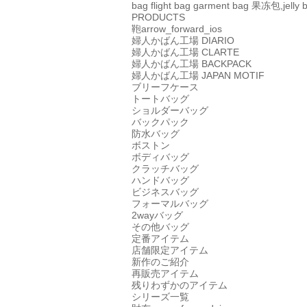
bag
flight bag
garment bag
果冻包,jelly 
PRODUCTS
鞄
arrow_forward_ios
婦人かばん工場
DIARIO
婦人かばん工場
CLARTE
婦人かばん工場
BACKPACK
婦人かばん工場
JAPAN MOTIF
ブリーフケース
トートバッグ
ショルダーバッグ
バックパック
防水バッグ
ボストン
ボディバッグ
クラッチバッグ
ハンドバッグ
ビジネスバッグ
フォーマルバッグ
2wayバッグ
その他バッグ
定番アイテム
店舗限定アイテム
新作のご紹介
再販売アイテム
残りわずかのアイテム
シリーズ一覧