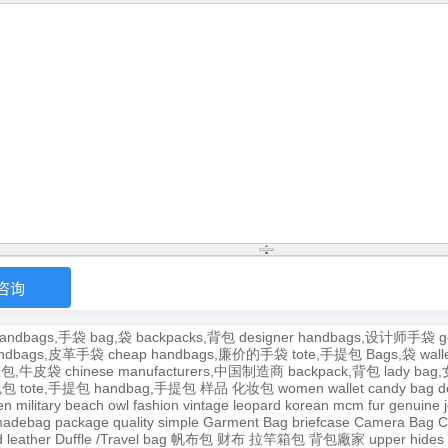
andbags,手袋
bag,袋
backpacks,背包
designer handbags,设计师手袋
g
handbags,皮革手袋
cheap handbags,廉价的手袋
tote,手提包
Bags,袋
wal
牛皮包,牛皮袋
chinese manufacturers,中国制造商
backpack,背包
lady ba
,包包
tote,手提包
handbag,手提包
样品
化妆包
women wallet
candy bag
d
en
military
beach
owl
fashion
vintage
leopard
korean
mcm
fur
genuine
adebag
package
quality
simple
Garment Bag
briefcase
Camera Bag
C
 leather
Duffle /Travel bag
帆布包
财布
拉竿箱包
背包廠家
upper
hides