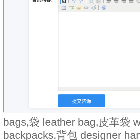
bags,袋
leather bag,皮革袋
w
backpacks,背包
designer 