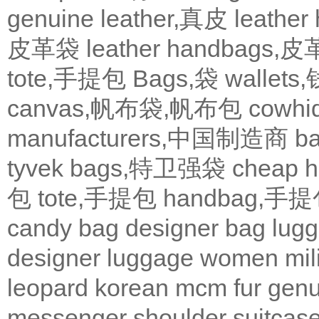
genuine leather,真皮
leath
皮革袋
leather handbags
tote,手提包
Bags,袋
wallets
canvas,帆布袋,帆布包
cowh
manufacturers,中国制造商
b
tyvek bags,特卫强袋
cheap
包
tote,手提包
handbag,手
candy bag
designer bag
lugg
designer
luggage
women
mil
leopard
korean
mcm
fur
genu
messenger
shoulder
suitcas