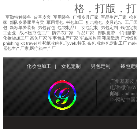
格，打版，打
军勤特种装备
皮革皮套
军用装备
广州皮具厂家
军品生产厂家
枪包
家
部队皮带哪里有卖
军用背包
书包加工
狙击枪包
皮具论坛
工厂
包
新标单警装备
男包背包
包袋制品厂
女包定制
男包定制
钱包定
工企业
战术医疗包工厂
防弹衣厂家
军品厂家
部队皮带
军用腰带
化妆袋加工厂
高仿厂家
军事包生产厂家
军品采购商
鞄製造所
广州钱
phishing kit
travel
杜邦纸收纳包,Tyvek,特卫
布包
收纳包定制工厂
mak
器包生产厂家,医疗箱生产厂
化妆包加工
|
女包定制
|
男包定制
|
钱包定
广州基基皮
电话/微信/Wha
邮箱：admin@g
De网站中国国