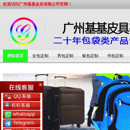
欢迎访问广州基基皮具有限公司官网！
网站首页
女包定制
男包定制
银包定制
书包定制
工厂简介
QQ 客服
旺旺客服
whatsapp
Telegrem