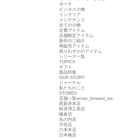
ポーチ
ビジネス小物
インテリア
メンテナンス
全ての小物
定番アイテム
店舗限定アイテム
新作のご紹介
再販売アイテム
残りわずかのアイテム
シリーズ一覧
TOPICS
ギフト
製品特集
OUR STORY
ジャーナル
私たちのこと
STORES
店舗一覧
arrow_forward_ios
西新井本店
軽井澤工房店
鎌倉店
丸の内店
渋谷店
六本木店
日本橋店