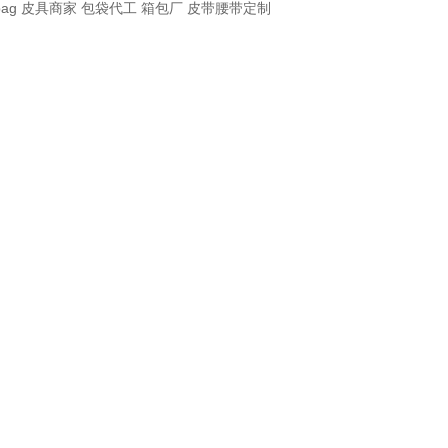
bag
皮具商家
包袋代工
箱包厂
皮带腰带定制