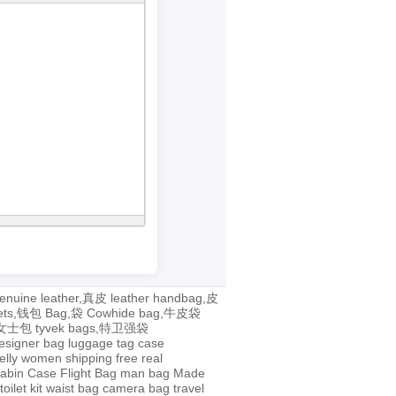
enuine leather,真皮
leather handbag,皮
lets,钱包
Bag,袋
Cowhide bag,牛皮袋
g,女士包
tyvek bags,特卫强袋
esigner bag
luggage tag
case
jelly
women
shipping
free
real
abin Case
Flight Bag
man bag
Made
toilet kit
waist bag
camera bag
travel