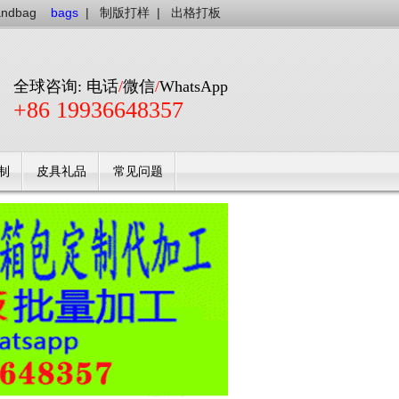
andbag
bags
|
制版打样
|
出格打板
全球咨询: 电话
/
微信
/
WhatsApp
+86 19936648357
制
皮具礼品
常见问题