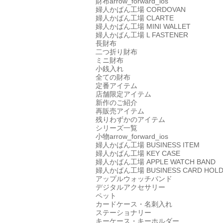
財布
arrow_forward_ios
婦人かばん工場
CORDOVAN
婦人かばん工場
CLARTE
婦人かばん工場
MINI WALLET
婦人かばん工場
L FASTENER
長財布
二つ折り財布
ミニ財布
小銭入れ
全ての財布
定番アイテム
店舗限定アイテム
新作のご紹介
再販売アイテム
残りわずかのアイテム
シリーズ一覧
小物
arrow_forward_ios
婦人かばん工場
BUSINESS ITEM
婦人かばん工場
KEY CASE
婦人かばん工場
APPLE WATCH BAND
婦人かばん工場
BUSINESS CARD HOL
アップルウォッチバンド
デジタルアクセサリー
ペット
カードケース・名刺入れ
ステーショナリー
キーケース・キーホルダー