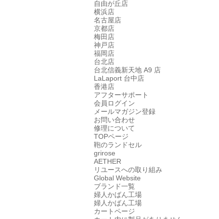
自由が丘店
横浜店
名古屋店
京都店
梅田店
神戸店
福岡店
台北店
台北信義新天地 A9 店
LaLaport 台中店
香港店
アフターサポート
会員ログイン
メールマガジン登録
お問い合わせ
修理について
TOPページ
鞄のランドセル
grirose
AETHER
リユースへの取り組み
Global Website
ブランド一覧
婦人かばん工場
婦人かばん工場
カートページ