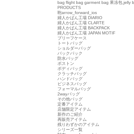
bag
flight bag
garment bag
果冻包,jelly 
PRODUCTS
鞄
arrow_forward_ios
婦人かばん工場
DIARIO
婦人かばん工場
CLARTE
婦人かばん工場
BACKPACK
婦人かばん工場
JAPAN MOTIF
ブリーフケース
トートバッグ
ショルダーバッグ
バックパック
防水バッグ
ボストン
ボディバッグ
クラッチバッグ
ハンドバッグ
ビジネスバッグ
フォーマルバッグ
2wayバッグ
その他バッグ
定番アイテム
店舗限定アイテム
新作のご紹介
再販売アイテム
残りわずかのアイテム
シリーズ一覧