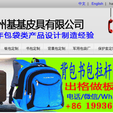
中文
|
English
|
h
银包定制
书包定制
背囊包定制
军用包袋厂
保护套定