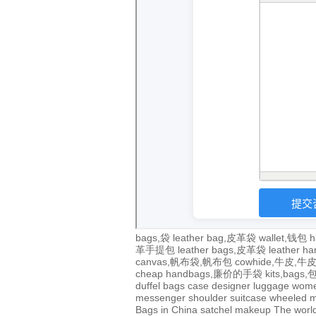
bags,袋
leather bag,皮革袋
wallet,钱包
h
革手提包
leather bags,皮革袋
leather 
canvas,帆布袋,帆布包
cowhide,牛皮,
cheap handbags,廉价的手袋
kits,bags
duffel bags
case
designer
luggage
wom
messenger
shoulder
suitcase
wheeled
m
Bags in China
satchel
makeup
The world