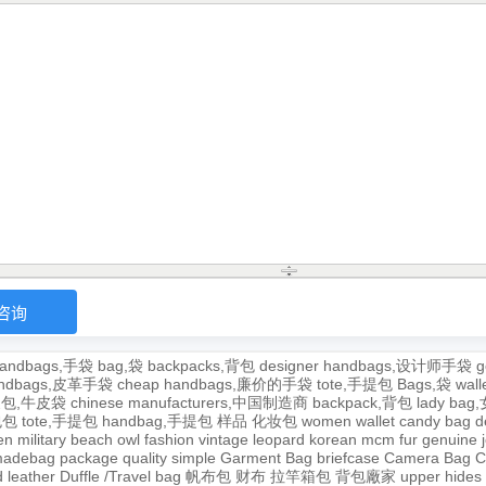
andbags,手袋
bag,袋
backpacks,背包
designer handbags,设计师手袋
g
handbags,皮革手袋
cheap handbags,廉价的手袋
tote,手提包
Bags,袋
wal
牛皮包,牛皮袋
chinese manufacturers,中国制造商
backpack,背包
lady ba
,包包
tote,手提包
handbag,手提包
样品
化妆包
women wallet
candy bag
d
en
military
beach
owl
fashion
vintage
leopard
korean
mcm
fur
genuine
adebag
package
quality
simple
Garment Bag
briefcase
Camera Bag
C
 leather
Duffle /Travel bag
帆布包
财布
拉竿箱包
背包廠家
upper
hides