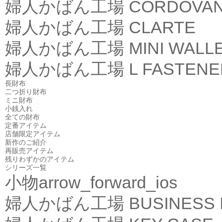
婦人かばん工場
CORDOVA
婦人かばん工場
CLARTE
婦人かばん工場
MINI WALL
婦人かばん工場
L FASTEN
長財布
二つ折り財布
ミニ財布
小銭入れ
全ての財布
定番アイテム
店舗限定アイテム
新作のご紹介
再販売アイテム
残りわずかのアイテム
シリーズ一覧
小物
arrow_forward_ios
婦人かばん工場
BUSINESS 