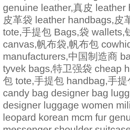
genuine leather,真皮
leath
皮革袋
leather handbags
tote,手提包
Bags,袋
wallets
canvas,帆布袋,帆布包
cowh
manufacturers,中国制造商
b
tyvek bags,特卫强袋
cheap
包
tote,手提包
handbag,手
candy bag
designer bag
lugg
designer
luggage
women
mil
leopard
korean
mcm
fur
genu
messenger
shoulder
suitcas