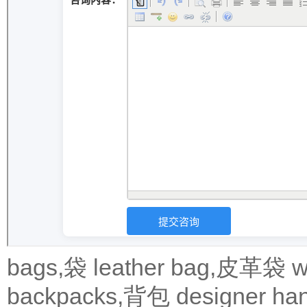
bags,袋
leather bag,皮革袋
w
backpacks,背包
designer 