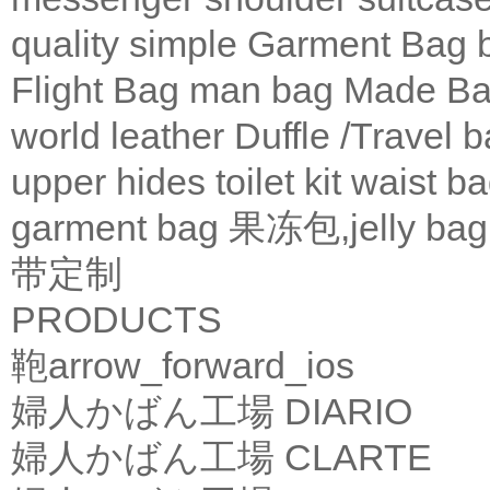
quality
simple
Garment Bag
Flight Bag
man bag
Made Ba
world leather
Duffle /Travel 
upper
hides
toilet kit
waist b
garment bag
果冻包,jelly bag
带定制
PRODUCTS
鞄
arrow_forward_ios
婦人かばん工場
DIARIO
婦人かばん工場
CLARTE