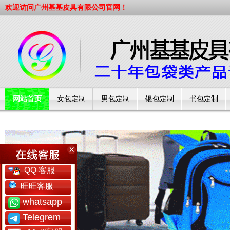
欢迎访问广州基基皮具有限公司官网！
网站首页
女包定制
男包定制
银包定制
书包定制
工厂简介
QQ 客服
旺旺客服
whatsapp
Telegrem