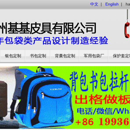
中文
|
English
|
h
银包定制
书包定制
背囊包定制
军用包袋厂
保护套定