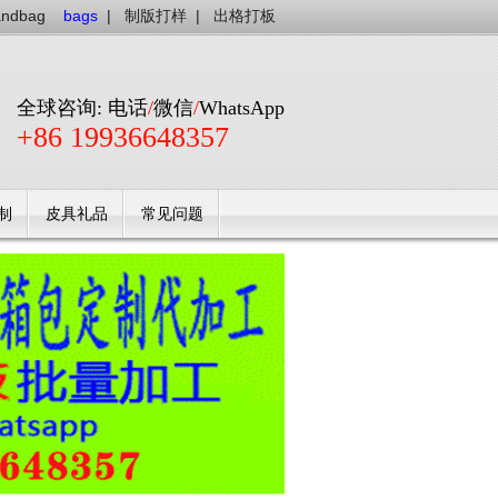
andbag
bags
|
制版打样
|
出格打板
全球咨询: 电话
/
微信
/
WhatsApp
+86 19936648357
制
皮具礼品
常见问题