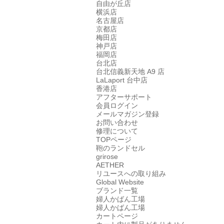
自由が丘店
横浜店
名古屋店
京都店
梅田店
神戸店
福岡店
台北店
台北信義新天地 A9 店
LaLaport 台中店
香港店
アフターサポート
会員ログイン
メールマガジン登録
お問い合わせ
修理について
TOPページ
鞄のランドセル
grirose
AETHER
リユースへの取り組み
Global Website
ブランド一覧
婦人かばん工場
婦人かばん工場
カートページ