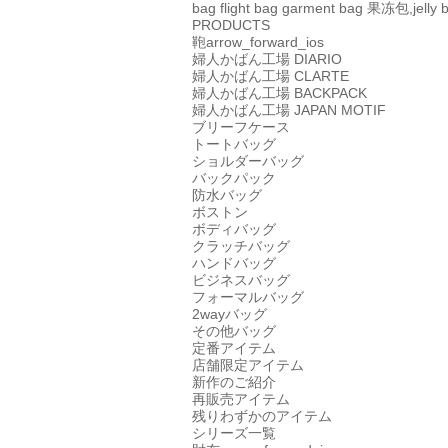
bag
flight bag
garment bag
果冻包,jelly 
PRODUCTS
鞄
arrow_forward_ios
婦人かばん工場
DIARIO
婦人かばん工場
CLARTE
婦人かばん工場
BACKPACK
婦人かばん工場
JAPAN MOTIF
ブリーフケース
トートバッグ
ショルダーバッグ
バックパック
防水バッグ
ボストン
ボディバッグ
クラッチバッグ
ハンドバッグ
ビジネスバッグ
フォーマルバッグ
2wayバッグ
その他バッグ
定番アイテム
店舗限定アイテム
新作のご紹介
再販売アイテム
残りわずかのアイテム
シリーズ一覧