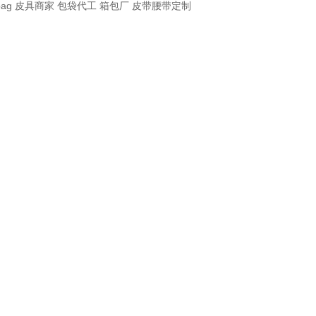
bag
皮具商家
包袋代工
箱包厂
皮带腰带定制