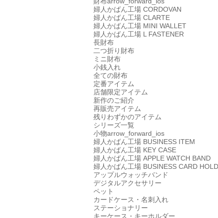
財布
arrow_forward_ios
婦人かばん工場
CORDOVAN
婦人かばん工場
CLARTE
婦人かばん工場
MINI WALLET
婦人かばん工場
L FASTENER
長財布
二つ折り財布
ミニ財布
小銭入れ
全ての財布
定番アイテム
店舗限定アイテム
新作のご紹介
再販売アイテム
残りわずかのアイテム
シリーズ一覧
小物
arrow_forward_ios
婦人かばん工場
BUSINESS ITEM
婦人かばん工場
KEY CASE
婦人かばん工場
APPLE WATCH BAND
婦人かばん工場
BUSINESS CARD HOL
アップルウォッチバンド
デジタルアクセサリー
ペット
カードケース・名刺入れ
ステーショナリー
キーケース・キーホルダー