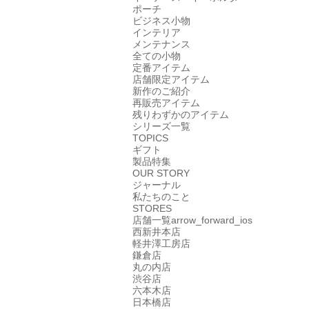
ポーチ
ビジネス小物
インテリア
メンテナンス
全ての小物
定番アイテム
店舗限定アイテム
新作のご紹介
再販売アイテム
残りわずかのアイテム
シリーズ一覧
TOPICS
ギフト
製品特集
OUR STORY
ジャーナル
私たちのこと
STORES
店舗一覧
arrow_forward_ios
西新井本店
軽井澤工房店
鎌倉店
丸の内店
渋谷店
六本木店
日本橋店