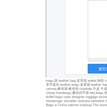
bags,袋
leather bag,皮革袋
wallet,钱包
h
革手提包
leather bags,皮革袋
leather 
canvas,帆布袋,帆布包
cowhide,牛皮,
cheap handbags,廉价的手袋
kits,bags
duffel bags
case
designer
luggage
wom
messenger
shoulder
suitcase
wheeled
m
Bags in China
satchel
makeup
The world