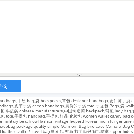
andbags,手袋
bag,袋
backpacks,背包
designer handbags,设计师手袋
g
handbags,皮革手袋
cheap handbags,廉价的手袋
tote,手提包
Bags,袋
wal
牛皮包,牛皮袋
chinese manufacturers,中国制造商
backpack,背包
lady ba
,包包
tote,手提包
handbag,手提包
样品
化妆包
women wallet
candy bag
d
en
military
beach
owl
fashion
vintage
leopard
korean
mcm
fur
genuine
adebag
package
quality
simple
Garment Bag
briefcase
Camera Bag
C
 leather
Duffle /Travel bag
帆布包
财布
拉竿箱包
背包廠家
upper
hides