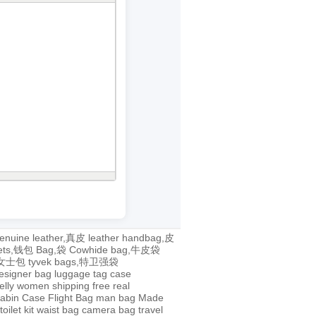
enuine leather,真皮
leather handbag,皮
lets,钱包
Bag,袋
Cowhide bag,牛皮袋
g,女士包
tyvek bags,特卫强袋
esigner bag
luggage tag
case
jelly
women
shipping
free
real
abin Case
Flight Bag
man bag
Made
toilet kit
waist bag
camera bag
travel