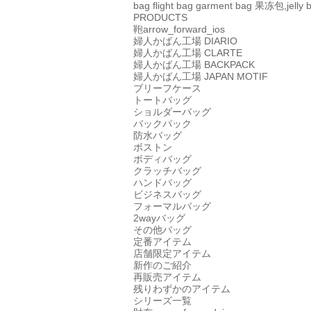
bag
flight bag
garment bag
果冻包,jelly 
PRODUCTS
鞄
arrow_forward_ios
婦人かばん工場
DIARIO
婦人かばん工場
CLARTE
婦人かばん工場
BACKPACK
婦人かばん工場
JAPAN MOTIF
ブリーフケース
トートバッグ
ショルダーバッグ
バックパック
防水バッグ
ボストン
ボディバッグ
クラッチバッグ
ハンドバッグ
ビジネスバッグ
フォーマルバッグ
2wayバッグ
その他バッグ
定番アイテム
店舗限定アイテム
新作のご紹介
再販売アイテム
残りわずかのアイテム
シリーズ一覧