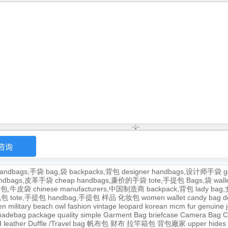
andbags,手袋
bag,袋
backpacks,背包
designer handbags,设计师手袋
g
handbags,皮革手袋
cheap handbags,廉价的手袋
tote,手提包
Bags,袋
wal
牛皮包,牛皮袋
chinese manufacturers,中国制造商
backpack,背包
lady ba
,包包
tote,手提包
handbag,手提包
样品
化妆包
women wallet
candy bag
d
en
military
beach
owl
fashion
vintage
leopard
korean
mcm
fur
genuine
adebag
package
quality
simple
Garment Bag
briefcase
Camera Bag
C
 leather
Duffle /Travel bag
帆布包
财布
拉竿箱包
背包廠家
upper
hides