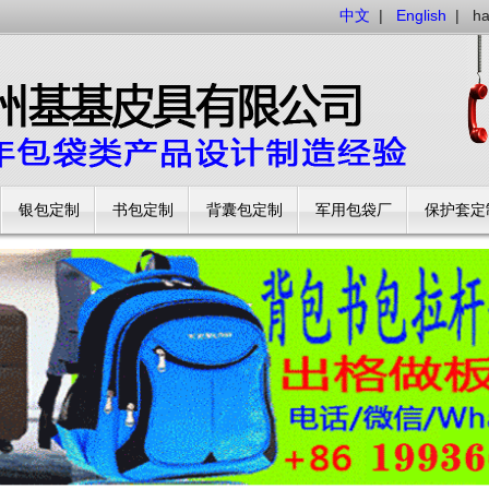
中文
|
English
|
h
银包定制
书包定制
背囊包定制
军用包袋厂
保护套定