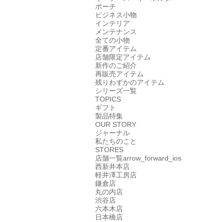
ポーチ
ビジネス小物
インテリア
メンテナンス
全ての小物
定番アイテム
店舗限定アイテム
新作のご紹介
再販売アイテム
残りわずかのアイテム
シリーズ一覧
TOPICS
ギフト
製品特集
OUR STORY
ジャーナル
私たちのこと
STORES
店舗一覧
arrow_forward_ios
西新井本店
軽井澤工房店
鎌倉店
丸の内店
渋谷店
六本木店
日本橋店