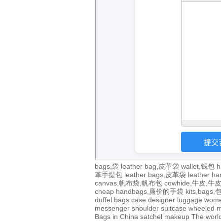
bags,袋
leather bag,皮革袋
wallet,钱包
h
革手提包
leather bags,皮革袋
leather 
canvas,帆布袋,帆布包
cowhide,牛皮,
cheap handbags,廉价的手袋
kits,bags
duffel bags
case
designer
luggage
wom
messenger
shoulder
suitcase
wheeled
m
Bags in China
satchel
makeup
The world