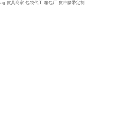
bag
皮具商家
包袋代工
箱包厂
皮带腰带定制