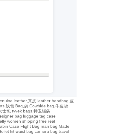
enuine leather,真皮
leather handbag,皮
lets,钱包
Bag,袋
Cowhide bag,牛皮袋
g,女士包
tyvek bags,特卫强袋
esigner bag
luggage tag
case
jelly
women
shipping
free
real
abin Case
Flight Bag
man bag
Made
toilet kit
waist bag
camera bag
travel