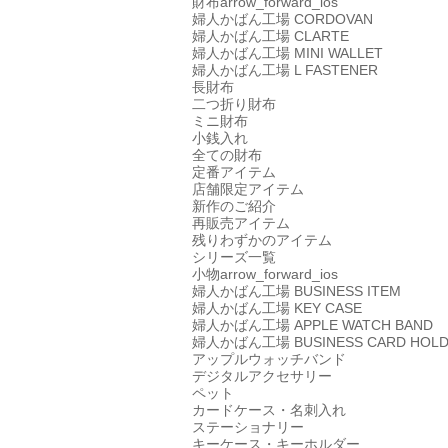
財布
arrow_forward_ios
婦人かばん工場
CORDOVAN
婦人かばん工場
CLARTE
婦人かばん工場
MINI WALLET
婦人かばん工場
L FASTENER
長財布
二つ折り財布
ミニ財布
小銭入れ
全ての財布
定番アイテム
店舗限定アイテム
新作のご紹介
再販売アイテム
残りわずかのアイテム
シリーズ一覧
小物
arrow_forward_ios
婦人かばん工場
BUSINESS ITEM
婦人かばん工場
KEY CASE
婦人かばん工場
APPLE WATCH BAND
婦人かばん工場
BUSINESS CARD HOL
アップルウォッチバンド
デジタルアクセサリー
ペット
カードケース・名刺入れ
ステーショナリー
キーケース・キーホルダー