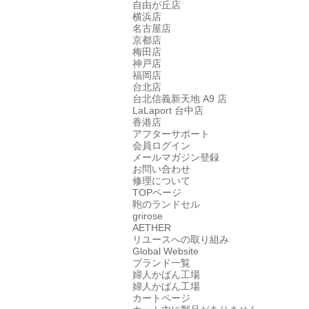
自由が丘店
横浜店
名古屋店
京都店
梅田店
神戸店
福岡店
台北店
台北信義新天地 A9 店
LaLaport 台中店
香港店
アフターサポート
会員ログイン
メールマガジン登録
お問い合わせ
修理について
TOPページ
鞄のランドセル
grirose
AETHER
リユースへの取り組み
Global Website
ブランド一覧
婦人かばん工場
婦人かばん工場
カートページ