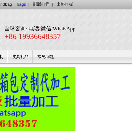
andbag
bags
|
制版打样
|
出格打板
全球咨询: 电话
/
微信
/
WhatsApp
+86 19936648357
制
皮具礼品
常见问题