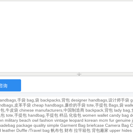
andbags,手袋
bag,袋
backpacks,背包
designer handbags,设计师手袋
g
handbags,皮革手袋
cheap handbags,廉价的手袋
tote,手提包
Bags,袋
wal
牛皮包,牛皮袋
chinese manufacturers,中国制造商
backpack,背包
lady ba
,包包
tote,手提包
handbag,手提包
样品
化妆包
women wallet
candy bag
d
en
military
beach
owl
fashion
vintage
leopard
korean
mcm
fur
genuine
adebag
package
quality
simple
Garment Bag
briefcase
Camera Bag
C
 leather
Duffle /Travel bag
帆布包
财布
拉竿箱包
背包廠家
upper
hides