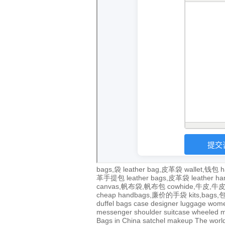
bags,袋
leather bag,皮革袋
wallet,钱包
h
革手提包
leather bags,皮革袋
leather 
canvas,帆布袋,帆布包
cowhide,牛皮,
cheap handbags,廉价的手袋
kits,bags
duffel bags
case
designer
luggage
wom
messenger
shoulder
suitcase
wheeled
m
Bags in China
satchel
makeup
The world