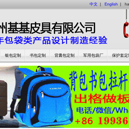
中文
|
English
|
h
银包定制
书包定制
背囊包定制
军用包袋厂
保护套定