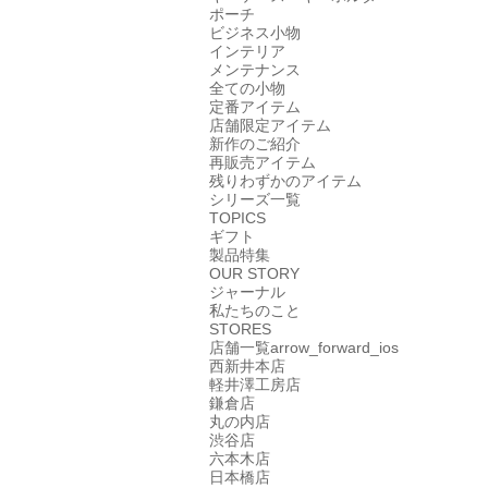
ポーチ
ビジネス小物
インテリア
メンテナンス
全ての小物
定番アイテム
店舗限定アイテム
新作のご紹介
再販売アイテム
残りわずかのアイテム
シリーズ一覧
TOPICS
ギフト
製品特集
OUR STORY
ジャーナル
私たちのこと
STORES
店舗一覧
arrow_forward_ios
西新井本店
軽井澤工房店
鎌倉店
丸の内店
渋谷店
六本木店
日本橋店