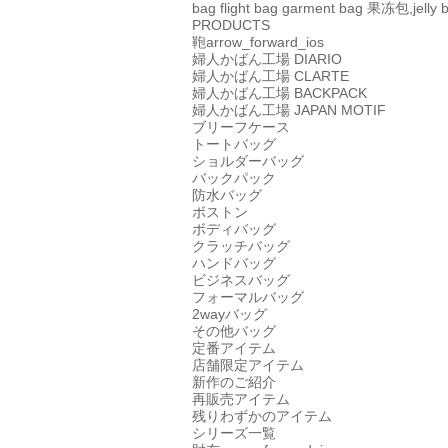
bag
flight bag
garment bag
果冻包,jelly 
PRODUCTS
鞄
arrow_forward_ios
婦人かばん工場
DIARIO
婦人かばん工場
CLARTE
婦人かばん工場
BACKPACK
婦人かばん工場
JAPAN MOTIF
ブリーフケース
トートバッグ
ショルダーバッグ
バックパック
防水バッグ
ボストン
ボディバッグ
クラッチバッグ
ハンドバッグ
ビジネスバッグ
フォーマルバッグ
2wayバッグ
その他バッグ
定番アイテム
店舗限定アイテム
新作のご紹介
再販売アイテム
残りわずかのアイテム
シリーズ一覧