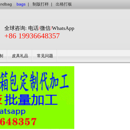
andbag
bags
|
制版打样
|
出格打板
全球咨询: 电话
/
微信
/
WhatsApp
+86 19936648357
制
皮具礼品
常见问题