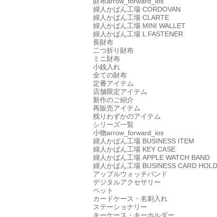
財布
arrow_forward_ios
婦人かばん工場
CORDOVAN
婦人かばん工場
CLARTE
婦人かばん工場
MINI WALLET
婦人かばん工場
L FASTENER
長財布
二つ折り財布
ミニ財布
小銭入れ
全ての財布
定番アイテム
店舗限定アイテム
新作のご紹介
再販売アイテム
残りわずかのアイテム
シリーズ一覧
小物
arrow_forward_ios
婦人かばん工場
BUSINESS ITEM
婦人かばん工場
KEY CASE
婦人かばん工場
APPLE WATCH BAND
婦人かばん工場
BUSINESS CARD HOL
アップルウォッチバンド
デジタルアクセサリー
ペット
カードケース・名刺入れ
ステーショナリー
キーケース・キーホルダー