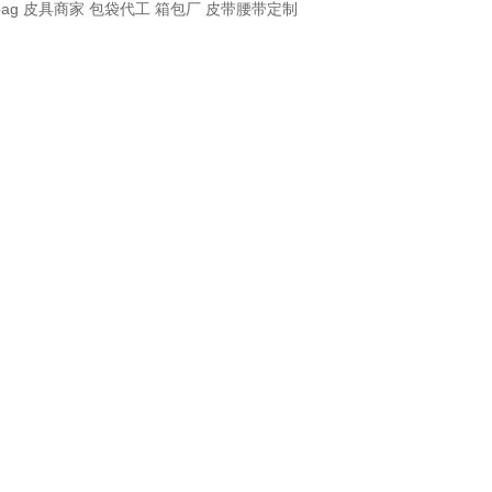
bag
皮具商家
包袋代工
箱包厂
皮带腰带定制