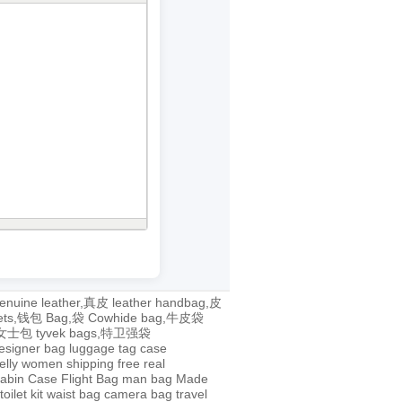
enuine leather,真皮
leather handbag,皮
lets,钱包
Bag,袋
Cowhide bag,牛皮袋
g,女士包
tyvek bags,特卫强袋
esigner bag
luggage tag
case
jelly
women
shipping
free
real
abin Case
Flight Bag
man bag
Made
toilet kit
waist bag
camera bag
travel