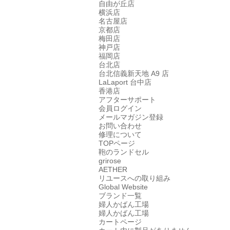
自由が丘店
横浜店
名古屋店
京都店
梅田店
神戸店
福岡店
台北店
台北信義新天地 A9 店
LaLaport 台中店
香港店
アフターサポート
会員ログイン
メールマガジン登録
お問い合わせ
修理について
TOPページ
鞄のランドセル
grirose
AETHER
リユースへの取り組み
Global Website
ブランド一覧
婦人かばん工場
婦人かばん工場
カートページ