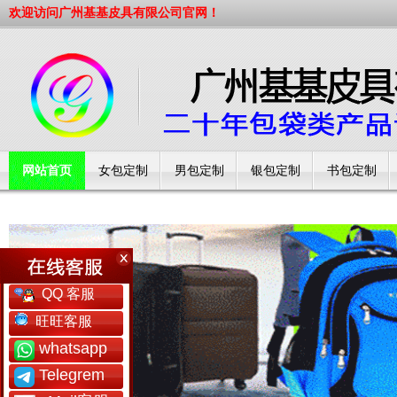
欢迎访问广州基基皮具有限公司官网！
网站首页
女包定制
男包定制
银包定制
书包定制
工厂简介
QQ 客服
旺旺客服
whatsapp
Telegrem