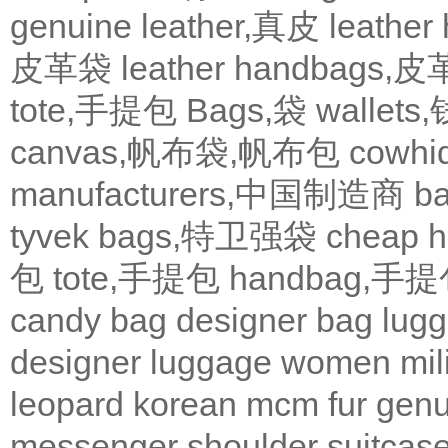
genuine leather,真皮
leath
皮革袋
leather handbags
tote,手提包
Bags,袋
wallets
canvas,帆布袋,帆布包
cowh
manufacturers,中国制造商
b
tyvek bags,特卫强袋
cheap
包
tote,手提包
handbag,手
candy bag
designer bag
lugg
designer
luggage
women
mil
leopard
korean
mcm
fur
genu
messenger
shoulder
suitcas