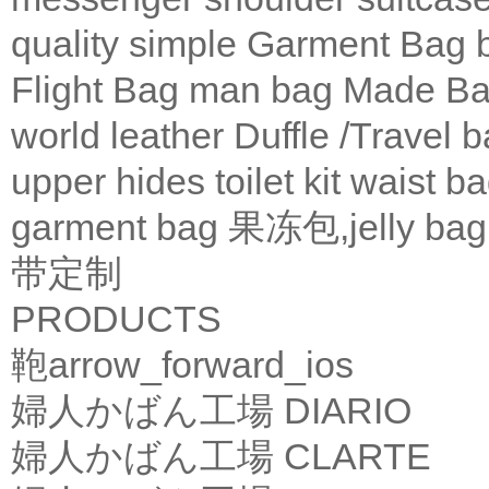
quality
simple
Garment Bag
Flight Bag
man bag
Made Ba
world leather
Duffle /Travel 
upper
hides
toilet kit
waist b
garment bag
果冻包,jelly bag
带定制
PRODUCTS
鞄
arrow_forward_ios
婦人かばん工場
DIARIO
婦人かばん工場
CLARTE