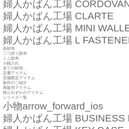
婦人かばん工場
CORDOVA
婦人かばん工場
CLARTE
婦人かばん工場
MINI WALL
婦人かばん工場
L FASTEN
長財布
二つ折り財布
ミニ財布
小銭入れ
全ての財布
定番アイテム
店舗限定アイテム
新作のご紹介
再販売アイテム
残りわずかのアイテム
シリーズ一覧
小物
arrow_forward_ios
婦人かばん工場
BUSINESS 