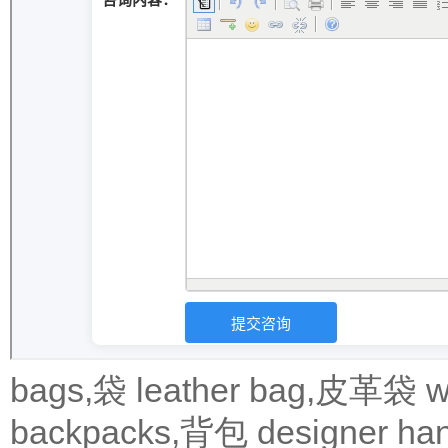
bags,袋
leather bag,皮革袋
w
backpacks,背包
designer 