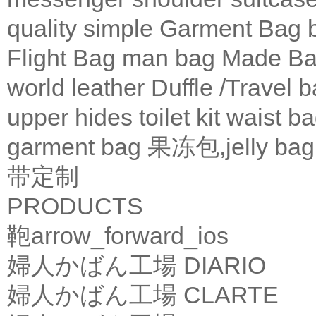
quality
simple
Garment Bag
Flight Bag
man bag
Made Ba
world leather
Duffle /Travel 
upper
hides
toilet kit
waist b
garment bag
果冻包,jelly bag
带定制
PRODUCTS
鞄
arrow_forward_ios
婦人かばん工場
DIARIO
婦人かばん工場
CLARTE