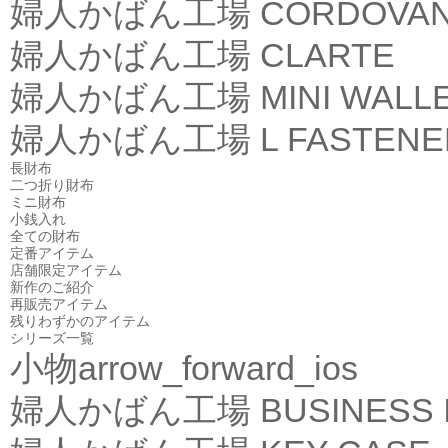
婦人かばん工場
CORDOVA
婦人かばん工場
CLARTE
婦人かばん工場
MINI WALL
婦人かばん工場
L FASTEN
長財布
二つ折り財布
ミニ財布
小銭入れ
全ての財布
定番アイテム
店舗限定アイテム
新作のご紹介
再販売アイテム
残りわずかのアイテム
シリーズ一覧
小物
arrow_forward_ios
婦人かばん工場
BUSINESS 