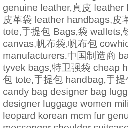
genuine leather,真皮
leath
皮革袋
leather handbags
tote,手提包
Bags,袋
wallets
canvas,帆布袋,帆布包
cowh
manufacturers,中国制造商
b
tyvek bags,特卫强袋
cheap
包
tote,手提包
handbag,手
candy bag
designer bag
lugg
designer
luggage
women
mil
leopard
korean
mcm
fur
genu
messenger
shoulder
suitcas