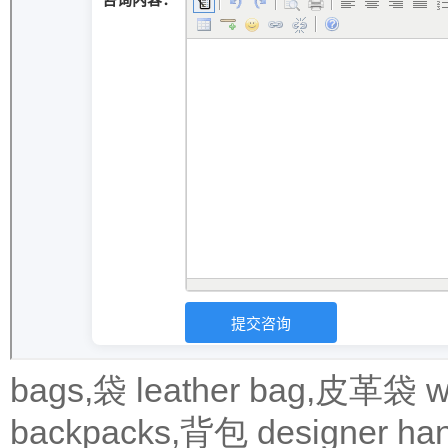
bags,袋
leather bag,皮革袋
w
backpacks,背包
designer 