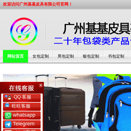
欢迎访问广州基基皮具有限公司官网！
网站首页
女包定制
男包定制
银包定制
书包定制
工厂简介
QQ 客服
旺旺客服
whatsapp
Telegrem