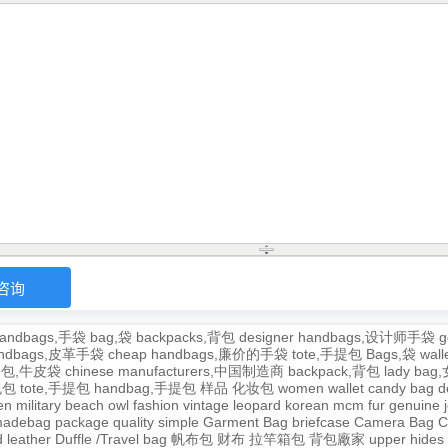
andbags,手袋
bag,袋
backpacks,背包
designer handbags,设计师手袋
g
handbags,皮革手袋
cheap handbags,廉价的手袋
tote,手提包
Bags,袋
wal
牛皮包,牛皮袋
chinese manufacturers,中国制造商
backpack,背包
lady ba
,包包
tote,手提包
handbag,手提包
样品
化妆包
women wallet
candy bag
d
en
military
beach
owl
fashion
vintage
leopard
korean
mcm
fur
genuine
adebag
package
quality
simple
Garment Bag
briefcase
Camera Bag
C
 leather
Duffle /Travel bag
帆布包
财布
拉竿箱包
背包廠家
upper
hides