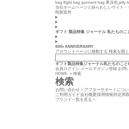
bag
flight bag
garment bag
果冻包,jelly 
当社ホームページと紛らわしいサイト・
鞄製造所
ギフト
製品特集
ジャーナル
私たちのこ
60th ANNIVERSARY
アカウントページに移動する
検索を開く
ギフト
製品特集
ジャーナル
私たちのこと
会員ログイン
メールマガジン登録
お問
HOME
> 検索
検索
お問い合わせ＞
アフターサポートについ
ご利用ガイド
会社概要
採用情報
特定商
ブランド一覧を見る＞