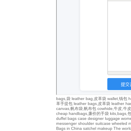
bags,袋
leather bag,皮革袋
wallet,钱包
h
革手提包
leather bags,皮革袋
leather 
canvas,帆布袋,帆布包
cowhide,牛皮,
cheap handbags,廉价的手袋
kits,bags
duffel bags
case
designer
luggage
wom
messenger
shoulder
suitcase
wheeled
m
Bags in China
satchel
makeup
The world