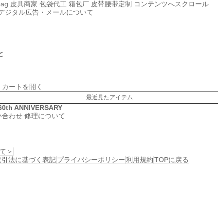
bag
皮具商家
包袋代工
箱包厂
皮带腰带定制
コンテンツへスクロール
デジタル広告・メールについて
と
カートを開く
最近見たアイテム
60th ANNIVERSARY
い合わせ
修理について
て＞
取引法に基づく表記
プライバシーポリシー
利用規約
TOPに戻る