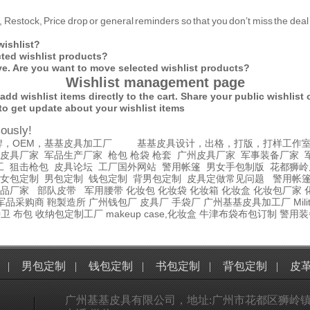
k, Restock, Price drop or general reminders so that you don’t miss the deal
wishlist?
cted wishlist products?
ve. Are you want to move selected wishlist products?
Wishlist management page
d wishlist items directly to the cart.
Share your public wishlist 
to get update about your wishlist items
ously!
牌，OEM，基基皮具加工厂
基基皮具设计，出格，打版，打样工作
皮具厂家
军品生产厂家
枪包 枪袋 枪套
广州皮具厂家
军事装备厂家
工
狙击枪包
皮具论坛
工厂国外网站
警用帐篷
男女手包制版
花都狮岭
女包定制
男包定制
钱包定制
背男包定制
皮具定做常见问题
警用帐
品厂家
部队皮带
军用腰带
化妆包
化妆袋
化妆箱
化妆盒
化妆包厂家
军品采购商
鞄製造所
广州钱包厂
皮具厂
手袋厂
广州基基皮具加工厂
Mil
特卫
布包
收纳包定制工厂
makeup case,化妆盒
牛津布袋布包订制
警用装
|
男包定制
|
钱包定制
|
书包定制
|
背包定制
|
皮
广州基基皮具有限公司，地址:广州市花都区狮岭镇