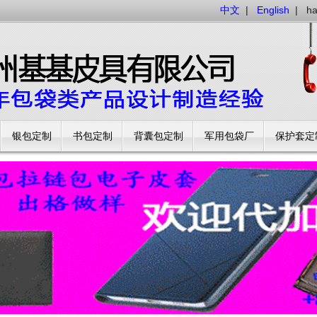
中文
|
English
|
h
银包定制
书包定制
背囊包定制
军用包袋厂
保护套定