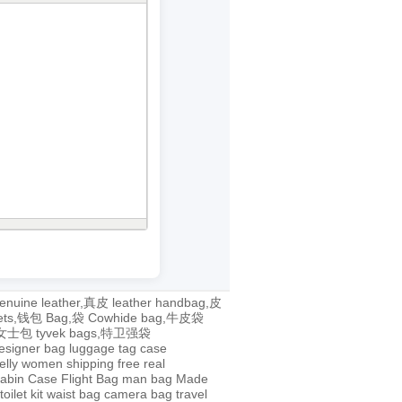
enuine leather,真皮
leather handbag,皮
lets,钱包
Bag,袋
Cowhide bag,牛皮袋
g,女士包
tyvek bags,特卫强袋
esigner bag
luggage tag
case
jelly
women
shipping
free
real
abin Case
Flight Bag
man bag
Made
toilet kit
waist bag
camera bag
travel