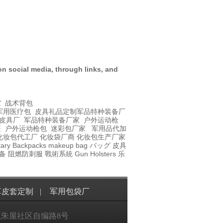
on social media, through links, and
室
战术背包
军用医疗包
皮具礼品定制
军品特种装备厂
皮具厂
军品特种装备厂家
户外运动枪
篷
户外运动枪包
迷彩包厂家
军用品代加
化妆包代工厂
化妆袋厂商
化妆包生产厂家
itary Backpacks
makeup bag
バッグ
皮具
备
阻燃防刺服
戰術系統
Gun Holsters
乐
革皮套定制
|
军用包袋厂
朱屋社区自编路8号