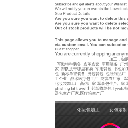
Subscribe and get alerts about your Wishlist
We will notify you on events like Low stoc
See Product Details
Are you sure you want to delete this 
Are you sure you want to delete sele
Out of stock products will be not mo
This page allows you to manage and ad
via custom email.
You can subscribe 
Guest shopper
You are currently shopping anonym
加工，贴
军勤特种装备
皮革皮套
军用装备
广州
家
部队皮带哪里有卖
军用背包
书包加
包
新标单警装备
男包背包
包袋制品厂
工企业
战术医疗包工厂
防弹衣厂家
军
化妆袋加工厂
高仿厂家
军事包生产厂家
phishing kit
travel
杜邦纸收纳包,Tyvek,
器包生产厂家,医疗箱生产厂
化妆包加工
|
女包定制