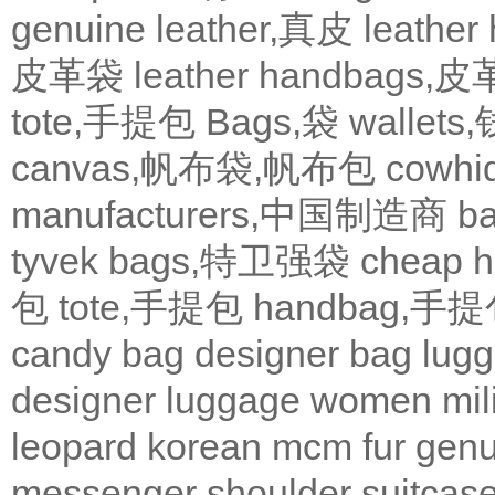
genuine leather,真皮
leath
皮革袋
leather handbags
tote,手提包
Bags,袋
wallets
canvas,帆布袋,帆布包
cowh
manufacturers,中国制造商
b
tyvek bags,特卫强袋
cheap
包
tote,手提包
handbag,手
candy bag
designer bag
lugg
designer
luggage
women
mil
leopard
korean
mcm
fur
genu
messenger
shoulder
suitcas