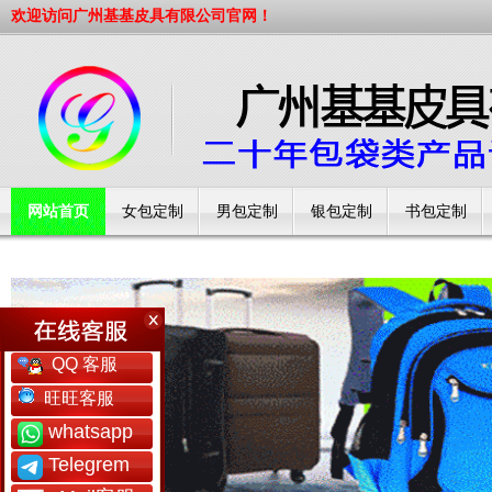
欢迎访问广州基基皮具有限公司官网！
网站首页
女包定制
男包定制
银包定制
书包定制
工厂简介
QQ 客服
旺旺客服
whatsapp
Telegrem