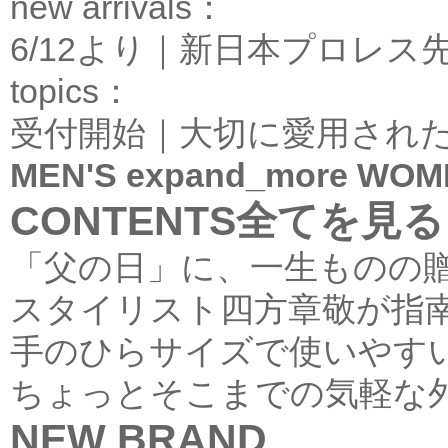
new arrivals：
6/12より｜新日本プロレス
topics：
受付開始｜大切に愛用され
MEN'S
expand_more
WOM
CONTENTS
全てを見
「父の日」に、一生ものの
スタイリスト四方章敬が指
手のひらサイズで使いやす
ちょっとそこまでの気軽な
NEW BRAND