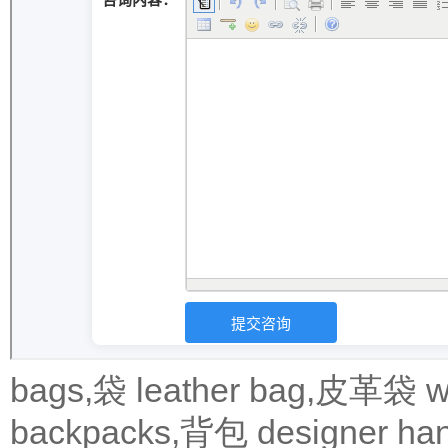
bags,袋
leather bag,皮革袋
w
backpacks,背包
designer 