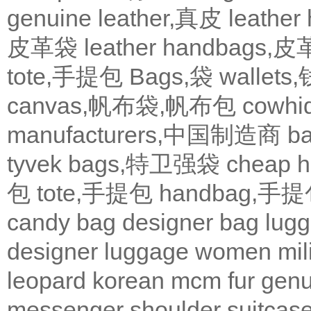
genuine leather,真皮
leath
皮革袋
leather handbags
tote,手提包
Bags,袋
wallets
canvas,帆布袋,帆布包
cowh
manufacturers,中国制造商
b
tyvek bags,特卫强袋
cheap
包
tote,手提包
handbag,手
candy bag
designer bag
lugg
designer
luggage
women
mil
leopard
korean
mcm
fur
genu
messenger
shoulder
suitcas