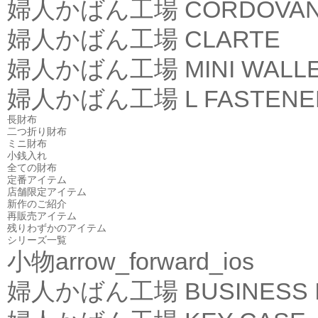
婦人かばん工場
CORDOVA
婦人かばん工場
CLARTE
婦人かばん工場
MINI WALL
婦人かばん工場
L FASTEN
長財布
二つ折り財布
ミニ財布
小銭入れ
全ての財布
定番アイテム
店舗限定アイテム
新作のご紹介
再販売アイテム
残りわずかのアイテム
シリーズ一覧
小物
arrow_forward_ios
婦人かばん工場
BUSINESS 