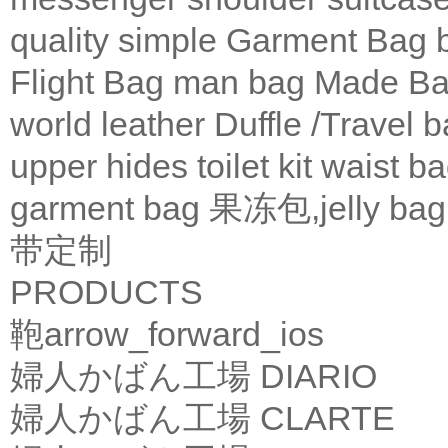
quality
simple
Garment Bag
Flight Bag
man bag
Made Ba
world leather
Duffle /Travel 
upper
hides
toilet kit
waist b
garment bag
果冻包,jelly bag
带定制
PRODUCTS
鞄
arrow_forward_ios
婦人かばん工場
DIARIO
婦人かばん工場
CLARTE