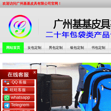
欢迎访问广州基基皮具有限公司官网！
网站首页
女包定制
男包定制
银包定制
书包定制
工厂简介
QQ 客服
旺旺客服
whatsapp
Telegrem