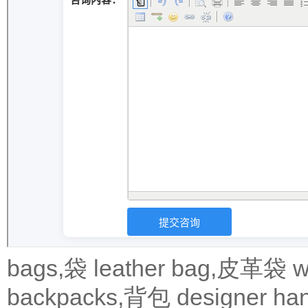
bags,袋
leather bag,皮革袋
w
backpacks,背包
designer 