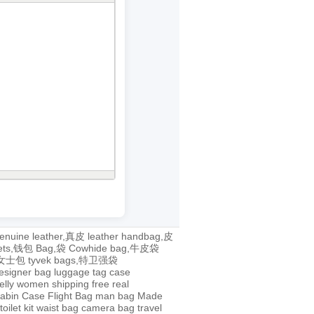
enuine leather,真皮
leather handbag,皮
lets,钱包
Bag,袋
Cowhide bag,牛皮袋
g,女士包
tyvek bags,特卫强袋
esigner bag
luggage tag
case
jelly
women
shipping
free
real
abin Case
Flight Bag
man bag
Made
toilet kit
waist bag
camera bag
travel