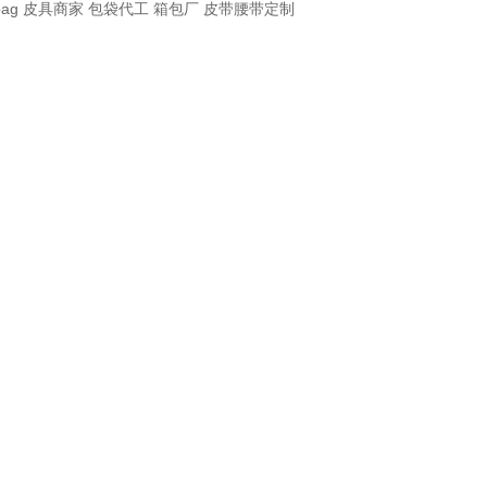
bag
皮具商家
包袋代工
箱包厂
皮带腰带定制