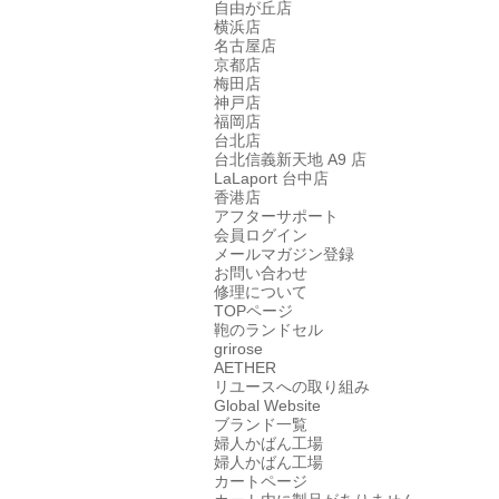
自由が丘店
横浜店
名古屋店
京都店
梅田店
神戸店
福岡店
台北店
台北信義新天地 A9 店
LaLaport 台中店
香港店
アフターサポート
会員ログイン
メールマガジン登録
お問い合わせ
修理について
TOPページ
鞄のランドセル
grirose
AETHER
リユースへの取り組み
Global Website
ブランド一覧
婦人かばん工場
婦人かばん工場
カートページ