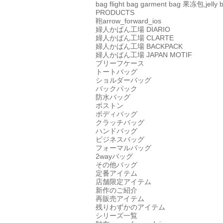
bag
flight bag
garment bag
果冻包,jelly 
PRODUCTS
鞄
arrow_forward_ios
婦人かばん工場
DIARIO
婦人かばん工場
CLARTE
婦人かばん工場
BACKPACK
婦人かばん工場
JAPAN MOTIF
ブリーフケース
トートバッグ
ショルダーバッグ
バックパック
防水バッグ
ボストン
ボディバッグ
クラッチバッグ
ハンドバッグ
ビジネスバッグ
フォーマルバッグ
2wayバッグ
その他バッグ
定番アイテム
店舗限定アイテム
新作のご紹介
再販売アイテム
残りわずかのアイテム
シリーズ一覧