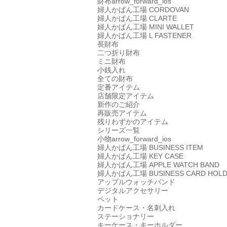
財布
arrow_forward_ios
婦人かばん工場
CORDOVAN
婦人かばん工場
CLARTE
婦人かばん工場
MINI WALLET
婦人かばん工場
L FASTENER
長財布
二つ折り財布
ミニ財布
小銭入れ
全ての財布
定番アイテム
店舗限定アイテム
新作のご紹介
再販売アイテム
残りわずかのアイテム
シリーズ一覧
小物
arrow_forward_ios
婦人かばん工場
BUSINESS ITEM
婦人かばん工場
KEY CASE
婦人かばん工場
APPLE WATCH BAND
婦人かばん工場
BUSINESS CARD HOL
アップルウォッチバンド
デジタルアクセサリー
ペット
カードケース・名刺入れ
ステーショナリー
キーケース・キーホルダー