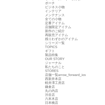
ポーチ
ビジネス小物
インテリア
メンテナンス
全ての小物
定番アイテム
店舗限定アイテム
新作のご紹介
再販売アイテム
残りわずかのアイテム
シリーズ一覧
TOPICS
ギフト
製品特集
OUR STORY
ジャーナル
私たちのこと
STORES
店舗一覧
arrow_forward_ios
西新井本店
軽井澤工房店
鎌倉店
丸の内店
渋谷店
六本木店
日本橋店