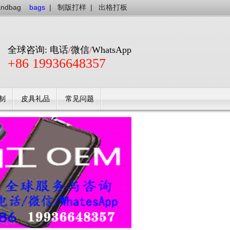
andbag
bags
|
制版打样
|
出格打板
全球咨询: 电话
/
微信
/
WhatsApp
+86 19936648357
制
皮具礼品
常见问题