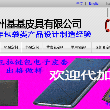
中文
|
English
|
h
银包定制
书包定制
背囊包定制
军用包袋厂
保护套定