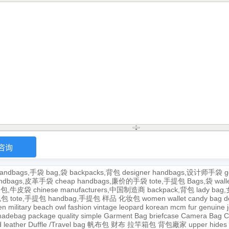
andbags,手袋
bag,袋
backpacks,背包
designer handbags,设计师手袋
g
handbags,皮革手袋
cheap handbags,廉价的手袋
tote,手提包
Bags,袋
wal
牛皮包,牛皮袋
chinese manufacturers,中国制造商
backpack,背包
lady ba
,包包
tote,手提包
handbag,手提包
样品
化妆包
women wallet
candy bag
d
en
military
beach
owl
fashion
vintage
leopard
korean
mcm
fur
genuine
adebag
package
quality
simple
Garment Bag
briefcase
Camera Bag
C
 leather
Duffle /Travel bag
帆布包
财布
拉竿箱包
背包廠家
upper
hides