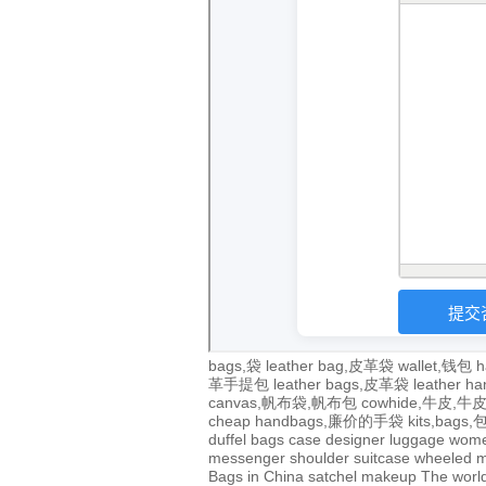
bags,袋
leather bag,皮革袋
wallet,钱包
h
革手提包
leather bags,皮革袋
leather 
canvas,帆布袋,帆布包
cowhide,牛皮,
cheap handbags,廉价的手袋
kits,bags
duffel bags
case
designer
luggage
wom
messenger
shoulder
suitcase
wheeled
m
Bags in China
satchel
makeup
The world