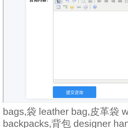
bags,袋
leather bag,皮革袋
w
backpacks,背包
designer 