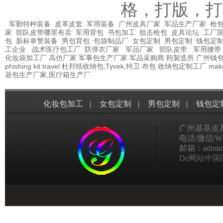
格，打版，打
军勤特种装备
皮革皮套
军用装备
广州皮具厂家
军品生产厂家
枪包
家
部队皮带哪里有卖
军用背包
书包加工
狙击枪包
皮具论坛
工厂
包
新标单警装备
男包背包
包袋制品厂
女包定制
男包定制
钱包定
工企业
战术医疗包工厂
防弹衣厂家
军品厂家
部队皮带
军用腰带
化妆袋加工厂
高仿厂家
军事包生产厂家
军品采购商
鞄製造所
广州钱
phishing kit
travel
杜邦纸收纳包,Tyvek,特卫
布包
收纳包定制工厂
mak
器包生产厂家,医疗箱生产厂
化妆包加工
|
女包定制
|
男包定制
|
钱包定
广州基基皮
电话/微信/Wha
邮箱：admin@g
De网站中国国