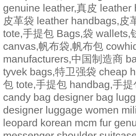
genuine leather,真皮
leath
皮革袋
leather handbags
tote,手提包
Bags,袋
wallets
canvas,帆布袋,帆布包
cowh
manufacturers,中国制造商
b
tyvek bags,特卫强袋
cheap
包
tote,手提包
handbag,手
candy bag
designer bag
lugg
designer
luggage
women
mil
leopard
korean
mcm
fur
genu
messenger
shoulder
suitcas