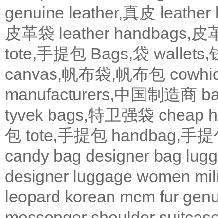
genuine leather,真皮
leath
皮革袋
leather handbags
tote,手提包
Bags,袋
wallets
canvas,帆布袋,帆布包
cowh
manufacturers,中国制造商
b
tyvek bags,特卫强袋
cheap
包
tote,手提包
handbag,手
candy bag
designer bag
lugg
designer
luggage
women
mil
leopard
korean
mcm
fur
genu
messenger
shoulder
suitcas