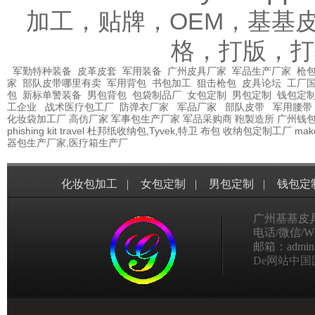
加工，贴牌，OEM，基基
格，打版，打
军勤特种装备
皮革皮套
军用装备
广州皮具厂家
军品生产厂家
枪包
家
部队皮带哪里有卖
军用背包
书包加工
狙击枪包
皮具论坛
工厂
包
新标单警装备
男包背包
包袋制品厂
女包定制
男包定制
钱包定
工企业
战术医疗包工厂
防弹衣厂家
军品厂家
部队皮带
军用腰带
化妆袋加工厂
高仿厂家
军事包生产厂家
军品采购商
鞄製造所
广州钱
phishing kit
travel
杜邦纸收纳包,Tyvek,特卫
布包
收纳包定制工厂
mak
器包生产厂家,医疗箱生产厂
化妆包加工
|
女包定制
|
男包定制
|
钱包定
广州基基皮
电话/微信/Wha
邮箱：admin@g
De网站中国国