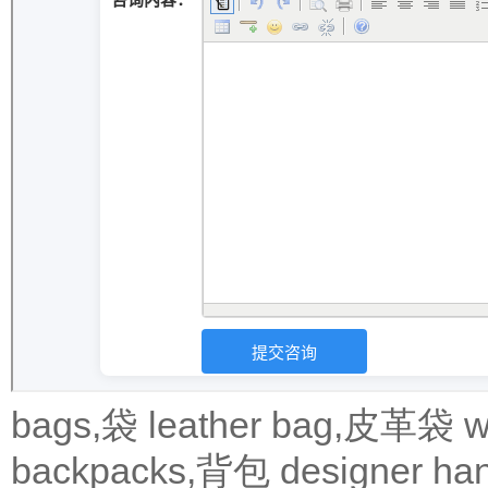
bags,袋
leather bag,皮革袋
w
backpacks,背包
designer 