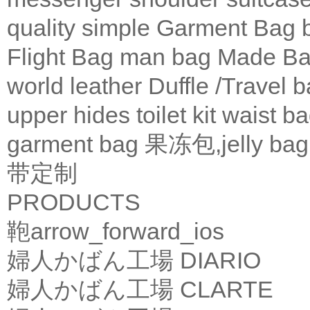
quality
simple
Garment Bag
Flight Bag
man bag
Made Ba
world leather
Duffle /Travel 
upper
hides
toilet kit
waist b
garment bag
果冻包,jelly bag
带定制
PRODUCTS
鞄
arrow_forward_ios
婦人かばん工場
DIARIO
婦人かばん工場
CLARTE