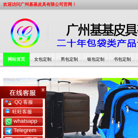
欢迎访问广州基基皮具有限公司官网！
网站首页
女包定制
男包定制
银包定制
书包定制
工厂简介
QQ 客服
旺旺客服
whatsapp
Telegrem