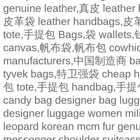
genuine leather,真皮
leath
皮革袋
leather handbags
tote,手提包
Bags,袋
wallets
canvas,帆布袋,帆布包
cowh
manufacturers,中国制造商
b
tyvek bags,特卫强袋
cheap
包
tote,手提包
handbag,手
candy bag
designer bag
lugg
designer
luggage
women
mil
leopard
korean
mcm
fur
genu
messenger
shoulder
suitcas