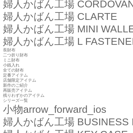
婦人かばん工場
CORDOVA
婦人かばん工場
CLARTE
婦人かばん工場
MINI WALL
婦人かばん工場
L FASTEN
長財布
二つ折り財布
ミニ財布
小銭入れ
全ての財布
定番アイテム
店舗限定アイテム
新作のご紹介
再販売アイテム
残りわずかのアイテム
シリーズ一覧
小物
arrow_forward_ios
婦人かばん工場
BUSINESS 