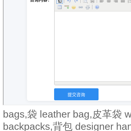
bags,袋
leather bag,皮革袋
w
backpacks,背包
designer 