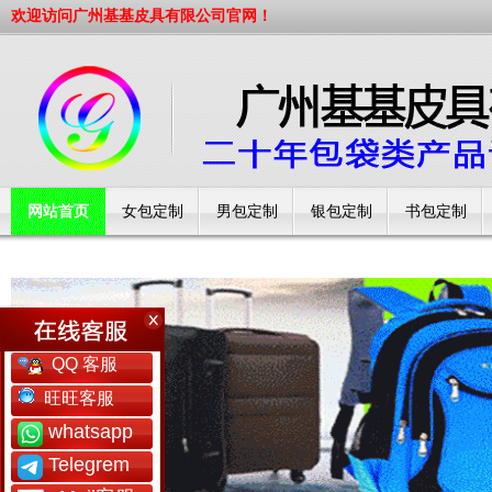
欢迎访问广州基基皮具有限公司官网！
网站首页
女包定制
男包定制
银包定制
书包定制
工厂简介
QQ 客服
旺旺客服
whatsapp
Telegrem