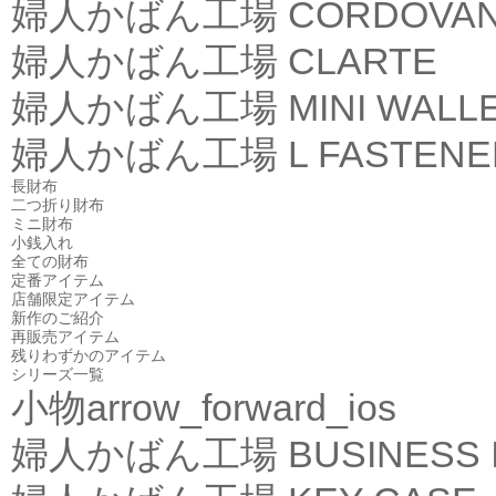
婦人かばん工場
CORDOVA
婦人かばん工場
CLARTE
婦人かばん工場
MINI WALL
婦人かばん工場
L FASTEN
長財布
二つ折り財布
ミニ財布
小銭入れ
全ての財布
定番アイテム
店舗限定アイテム
新作のご紹介
再販売アイテム
残りわずかのアイテム
シリーズ一覧
小物
arrow_forward_ios
婦人かばん工場
BUSINESS 