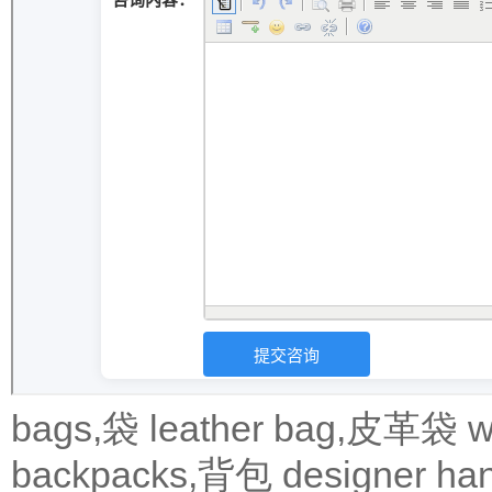
bags,袋
leather bag,皮革袋
w
backpacks,背包
designer 