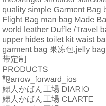
quality
simple
Garment Bag
Flight Bag
man bag
Made Ba
world leather
Duffle /Travel 
upper
hides
toilet kit
waist b
garment bag
果冻包,jelly bag
带定制
PRODUCTS
鞄
arrow_forward_ios
婦人かばん工場
DIARIO
婦人かばん工場
CLARTE