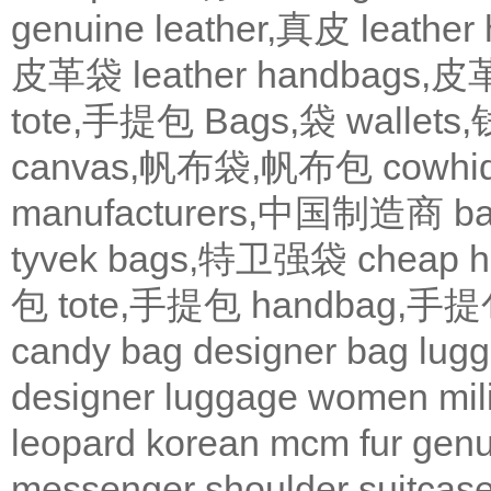
genuine leather,真皮
leath
皮革袋
leather handbags
tote,手提包
Bags,袋
wallets
canvas,帆布袋,帆布包
cowh
manufacturers,中国制造商
b
tyvek bags,特卫强袋
cheap
包
tote,手提包
handbag,手
candy bag
designer bag
lugg
designer
luggage
women
mil
leopard
korean
mcm
fur
genu
messenger
shoulder
suitcas