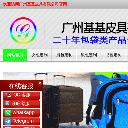
欢迎访问广州基基皮具有限公司官网！
网站首页
女包定制
男包定制
银包定制
书包定制
工厂简介
QQ 客服
旺旺客服
whatsapp
Telegrem