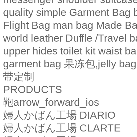
quality
simple
Garment Bag
Flight Bag
man bag
Made Ba
world leather
Duffle /Travel 
upper
hides
toilet kit
waist b
garment bag
果冻包,jelly bag
带定制
PRODUCTS
鞄
arrow_forward_ios
婦人かばん工場
DIARIO
婦人かばん工場
CLARTE