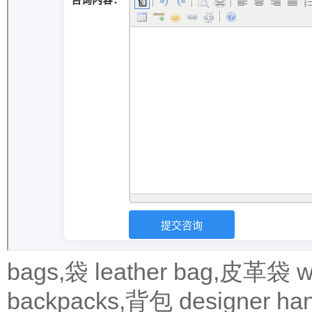
bags,袋
leather bag,皮革袋
w
backpacks,背包
designer 