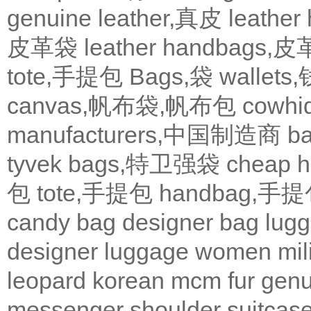
genuine leather,真皮
leath
皮革袋
leather handbags
tote,手提包
Bags,袋
wallets
canvas,帆布袋,帆布包
cowh
manufacturers,中国制造商
b
tyvek bags,特卫强袋
cheap
包
tote,手提包
handbag,手
candy bag
designer bag
lugg
designer
luggage
women
mil
leopard
korean
mcm
fur
genu
messenger
shoulder
suitcas