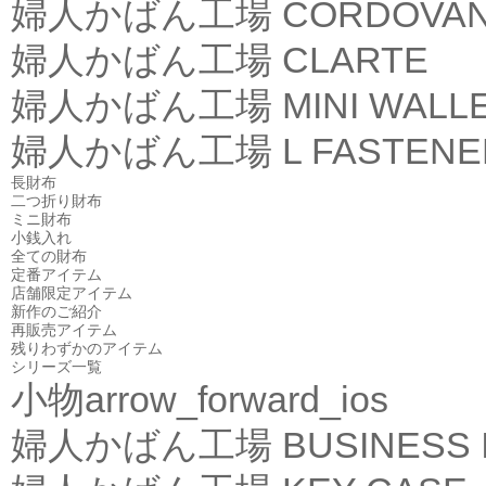
婦人かばん工場
CORDOVA
婦人かばん工場
CLARTE
婦人かばん工場
MINI WALL
婦人かばん工場
L FASTEN
長財布
二つ折り財布
ミニ財布
小銭入れ
全ての財布
定番アイテム
店舗限定アイテム
新作のご紹介
再販売アイテム
残りわずかのアイテム
シリーズ一覧
小物
arrow_forward_ios
婦人かばん工場
BUSINESS 