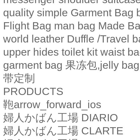
quality
simple
Garment Bag
Flight Bag
man bag
Made Ba
world leather
Duffle /Travel 
upper
hides
toilet kit
waist b
garment bag
果冻包,jelly bag
带定制
PRODUCTS
鞄
arrow_forward_ios
婦人かばん工場
DIARIO
婦人かばん工場
CLARTE