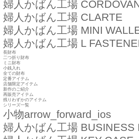
婦人かばん工場
CORDOVA
婦人かばん工場
CLARTE
婦人かばん工場
MINI WALL
婦人かばん工場
L FASTEN
長財布
二つ折り財布
ミニ財布
小銭入れ
全ての財布
定番アイテム
店舗限定アイテム
新作のご紹介
再販売アイテム
残りわずかのアイテム
シリーズ一覧
小物
arrow_forward_ios
婦人かばん工場
BUSINESS 