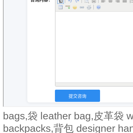
bags,袋
leather bag,皮革袋
w
backpacks,背包
designer 