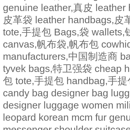
genuine leather,真皮
leath
皮革袋
leather handbags
tote,手提包
Bags,袋
wallets
canvas,帆布袋,帆布包
cowh
manufacturers,中国制造商
b
tyvek bags,特卫强袋
cheap
包
tote,手提包
handbag,手
candy bag
designer bag
lugg
designer
luggage
women
mil
leopard
korean
mcm
fur
genu
messenger
shoulder
suitcas