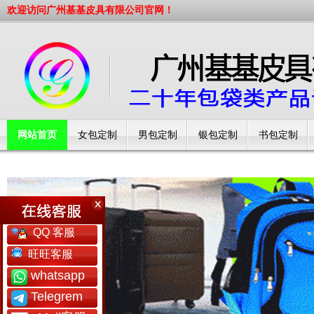
欢迎访问广州基基皮具有限公司官网！
网站首页
女包定制
男包定制
银包定制
书包定制
工厂简介
QQ 客服
旺旺客服
whatsapp
Telegrem