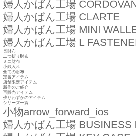
婦人かばん工場
CORDOVA
婦人かばん工場
CLARTE
婦人かばん工場
MINI WALL
婦人かばん工場
L FASTEN
長財布
二つ折り財布
ミニ財布
小銭入れ
全ての財布
定番アイテム
店舗限定アイテム
新作のご紹介
再販売アイテム
残りわずかのアイテム
シリーズ一覧
小物
arrow_forward_ios
婦人かばん工場
BUSINESS 