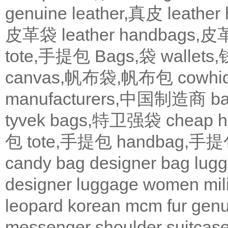
genuine leather,真皮
leath
皮革袋
leather handbags
tote,手提包
Bags,袋
wallets
canvas,帆布袋,帆布包
cowh
manufacturers,中国制造商
b
tyvek bags,特卫强袋
cheap
包
tote,手提包
handbag,手
candy bag
designer bag
lugg
designer
luggage
women
mil
leopard
korean
mcm
fur
genu
messenger
shoulder
suitcas