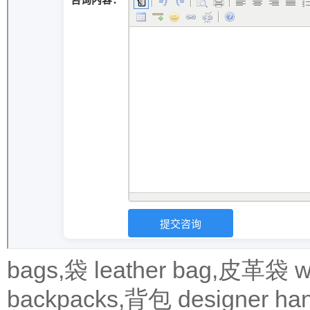
bags,袋
leather bag,皮革袋
w
backpacks,背包
designer 