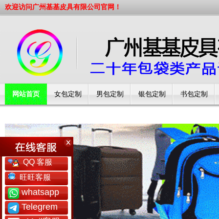
欢迎访问广州基基皮具有限公司官网！
网站首页
女包定制
男包定制
银包定制
书包定制
工厂简介
QQ 客服
旺旺客服
whatsapp
Telegrem