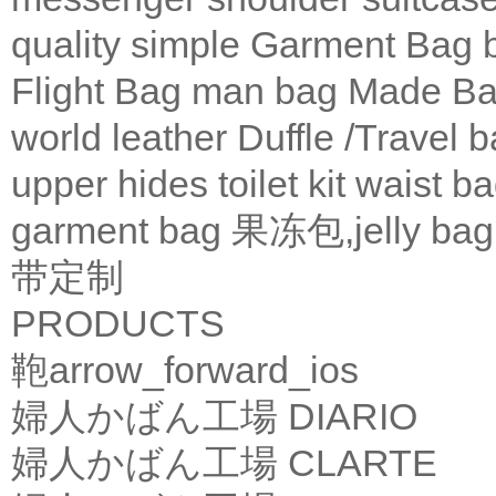
quality
simple
Garment Bag
Flight Bag
man bag
Made Ba
world leather
Duffle /Travel 
upper
hides
toilet kit
waist b
garment bag
果冻包,jelly bag
带定制
PRODUCTS
鞄
arrow_forward_ios
婦人かばん工場
DIARIO
婦人かばん工場
CLARTE