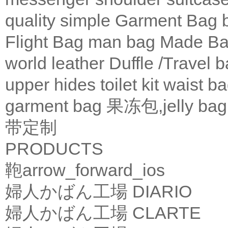
quality
simple
Garment Bag
Flight Bag
man bag
Made Ba
world leather
Duffle /Travel 
upper
hides
toilet kit
waist b
garment bag
果冻包,jelly bag
带定制
PRODUCTS
鞄
arrow_forward_ios
婦人かばん工場
DIARIO
婦人かばん工場
CLARTE