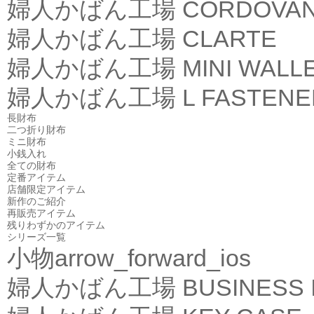
婦人かばん工場
CORDOVA
婦人かばん工場
CLARTE
婦人かばん工場
MINI WALL
婦人かばん工場
L FASTEN
長財布
二つ折り財布
ミニ財布
小銭入れ
全ての財布
定番アイテム
店舗限定アイテム
新作のご紹介
再販売アイテム
残りわずかのアイテム
シリーズ一覧
小物
arrow_forward_ios
婦人かばん工場
BUSINESS 