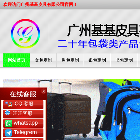
欢迎访问广州基基皮具有限公司官网！
网站首页
女包定制
男包定制
银包定制
书包定制
工厂简介
QQ 客服
旺旺客服
whatsapp
Telegrem