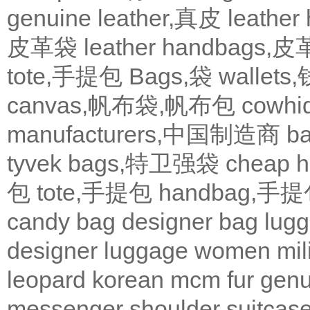
genuine leather,真皮
leath
皮革袋
leather handbags
tote,手提包
Bags,袋
wallets
canvas,帆布袋,帆布包
cowh
manufacturers,中国制造商
b
tyvek bags,特卫强袋
cheap
包
tote,手提包
handbag,手
candy bag
designer bag
lugg
designer
luggage
women
mil
leopard
korean
mcm
fur
genu
messenger
shoulder
suitcas