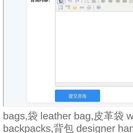
bags,袋
leather bag,皮革袋
w
backpacks,背包
designer 