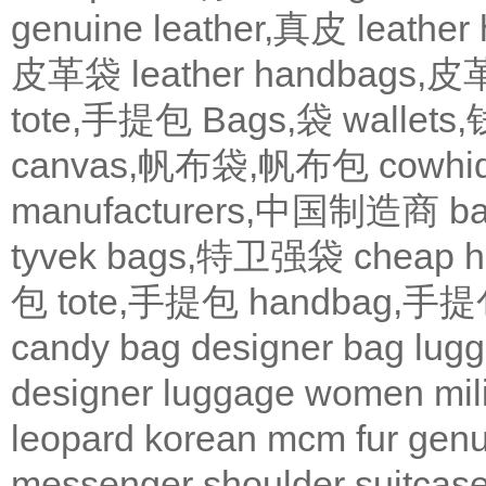
genuine leather,真皮
leath
皮革袋
leather handbags
tote,手提包
Bags,袋
wallets
canvas,帆布袋,帆布包
cowh
manufacturers,中国制造商
b
tyvek bags,特卫强袋
cheap
包
tote,手提包
handbag,手
candy bag
designer bag
lugg
designer
luggage
women
mil
leopard
korean
mcm
fur
genu
messenger
shoulder
suitcas