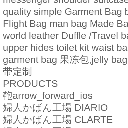
quality
simple
Garment Bag
Flight Bag
man bag
Made Ba
world leather
Duffle /Travel 
upper
hides
toilet kit
waist b
garment bag
果冻包,jelly bag
带定制
PRODUCTS
鞄
arrow_forward_ios
婦人かばん工場
DIARIO
婦人かばん工場
CLARTE