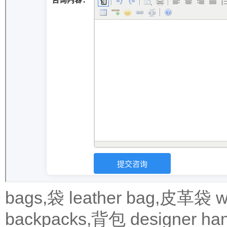
bags,袋
leather bag,皮革袋
w
backpacks,背包
designer 