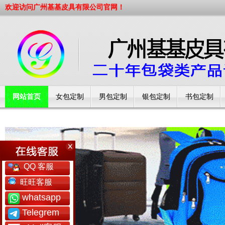
欢迎访问广州基基皮具有限公司官网！
网站首页
女包定制
男包定制
银包定制
书包定制
工厂简介
QQ 客服
旺旺客服
whatsapp
Telegrem