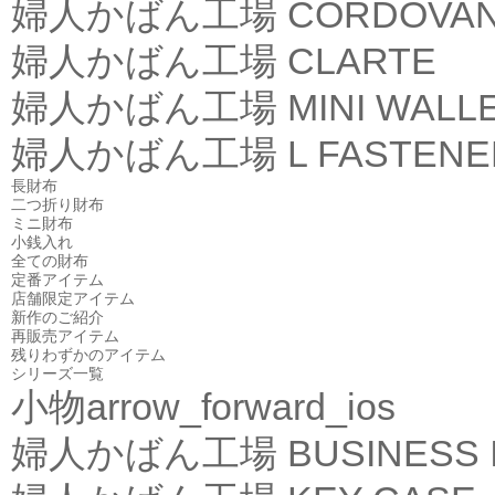
婦人かばん工場
CORDOVA
婦人かばん工場
CLARTE
婦人かばん工場
MINI WALL
婦人かばん工場
L FASTEN
長財布
二つ折り財布
ミニ財布
小銭入れ
全ての財布
定番アイテム
店舗限定アイテム
新作のご紹介
再販売アイテム
残りわずかのアイテム
シリーズ一覧
小物
arrow_forward_ios
婦人かばん工場
BUSINESS 