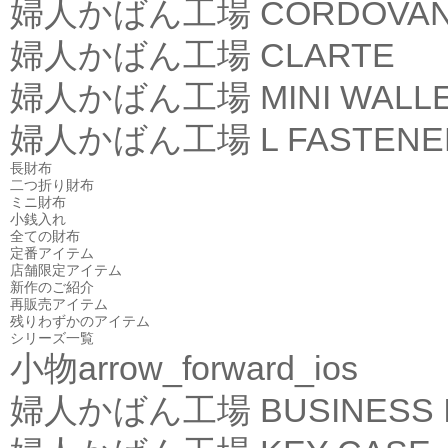
婦人かばん工場
CORDOVA
婦人かばん工場
CLARTE
婦人かばん工場
MINI WALL
婦人かばん工場
L FASTEN
長財布
二つ折り財布
ミニ財布
小銭入れ
全ての財布
定番アイテム
店舗限定アイテム
新作のご紹介
再販売アイテム
残りわずかのアイテム
シリーズ一覧
小物
arrow_forward_ios
婦人かばん工場
BUSINESS 