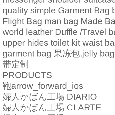
quality
simple
Garment Bag
Flight Bag
man bag
Made Ba
world leather
Duffle /Travel 
upper
hides
toilet kit
waist b
garment bag
果冻包,jelly bag
带定制
PRODUCTS
鞄
arrow_forward_ios
婦人かばん工場
DIARIO
婦人かばん工場
CLARTE