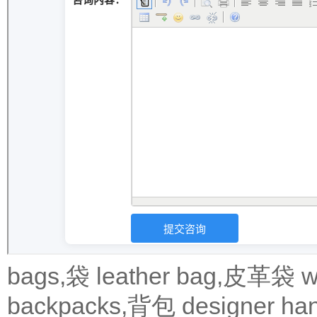
bags,袋
leather bag,皮革袋
w
backpacks,背包
designer 