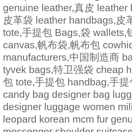
genuine leather,真皮
leath
皮革袋
leather handbags
tote,手提包
Bags,袋
wallets
canvas,帆布袋,帆布包
cowh
manufacturers,中国制造商
b
tyvek bags,特卫强袋
cheap
包
tote,手提包
handbag,手
candy bag
designer bag
lugg
designer
luggage
women
mil
leopard
korean
mcm
fur
genu
messenger
shoulder
suitcas