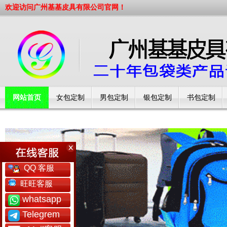
欢迎访问广州基基皮具有限公司官网！
网站首页
女包定制
男包定制
银包定制
书包定制
工厂简介
QQ 客服
旺旺客服
whatsapp
Telegrem