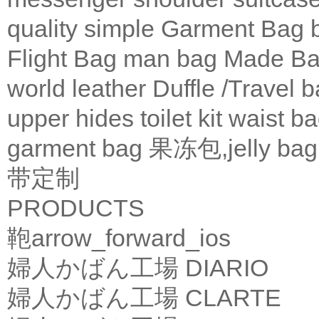
quality
simple
Garment Bag
Flight Bag
man bag
Made Ba
world leather
Duffle /Travel 
upper
hides
toilet kit
waist b
garment bag
果冻包,jelly bag
带定制
PRODUCTS
鞄
arrow_forward_ios
婦人かばん工場
DIARIO
婦人かばん工場
CLARTE