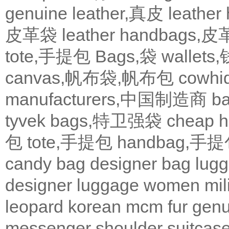
genuine leather,真皮
leath
皮革袋
leather handbags
tote,手提包
Bags,袋
wallets
canvas,帆布袋,帆布包
cowh
manufacturers,中国制造商
b
tyvek bags,特卫强袋
cheap
包
tote,手提包
handbag,手
candy bag
designer bag
lugg
designer
luggage
women
mil
leopard
korean
mcm
fur
genu
messenger
shoulder
suitcas