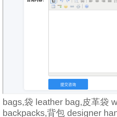
bags,袋
leather bag,皮革袋
w
backpacks,背包
designer 