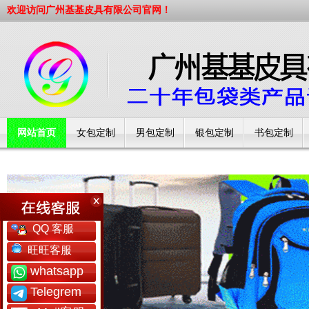
欢迎访问广州基基皮具有限公司官网！
网站首页
女包定制
男包定制
银包定制
书包定制
工厂简介
QQ 客服
旺旺客服
whatsapp
Telegrem