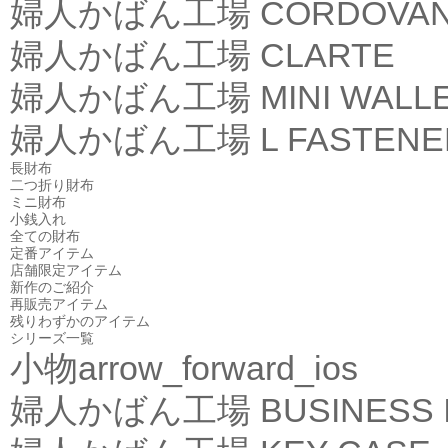
婦人かばん工場
CORDOVA
婦人かばん工場
CLARTE
婦人かばん工場
MINI WALL
婦人かばん工場
L FASTEN
長財布
二つ折り財布
ミニ財布
小銭入れ
全ての財布
定番アイテム
店舗限定アイテム
新作のご紹介
再販売アイテム
残りわずかのアイテム
シリーズ一覧
小物
arrow_forward_ios
婦人かばん工場
BUSINESS 