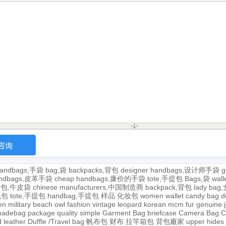
andbags,手袋
bag,袋
backpacks,背包
designer handbags,设计师手袋
g
handbags,皮革手袋
cheap handbags,廉价的手袋
tote,手提包
Bags,袋
wal
牛皮包,牛皮袋
chinese manufacturers,中国制造商
backpack,背包
lady ba
,包包
tote,手提包
handbag,手提包
样品
化妆包
women wallet
candy bag
d
en
military
beach
owl
fashion
vintage
leopard
korean
mcm
fur
genuine
adebag
package
quality
simple
Garment Bag
briefcase
Camera Bag
C
 leather
Duffle /Travel bag
帆布包
财布
拉竿箱包
背包廠家
upper
hides