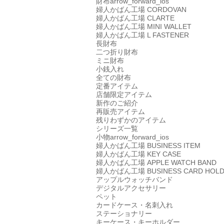
財布
arrow_forward_ios
婦人かばん工場
CORDOVAN
婦人かばん工場
CLARTE
婦人かばん工場
MINI WALLET
婦人かばん工場
L FASTENER
長財布
二つ折り財布
ミニ財布
小銭入れ
全ての財布
定番アイテム
店舗限定アイテム
新作のご紹介
再販売アイテム
残りわずかのアイテム
シリーズ一覧
小物
arrow_forward_ios
婦人かばん工場
BUSINESS ITEM
婦人かばん工場
KEY CASE
婦人かばん工場
APPLE WATCH BAND
婦人かばん工場
BUSINESS CARD HOL
アップルウォッチバンド
デジタルアクセサリー
ペット
カードケース・名刺入れ
ステーショナリー
キーケース・キーホルダー