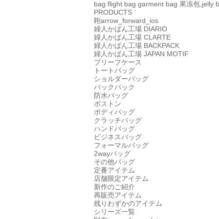
bag
flight bag
garment bag
果冻包,jelly 
PRODUCTS
鞄
arrow_forward_ios
婦人かばん工場
DIARIO
婦人かばん工場
CLARTE
婦人かばん工場
BACKPACK
婦人かばん工場
JAPAN MOTIF
ブリーフケース
トートバッグ
ショルダーバッグ
バックパック
防水バッグ
ボストン
ボディバッグ
クラッチバッグ
ハンドバッグ
ビジネスバッグ
フォーマルバッグ
2wayバッグ
その他バッグ
定番アイテム
店舗限定アイテム
新作のご紹介
再販売アイテム
残りわずかのアイテム
シリーズ一覧