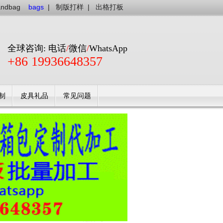
andbag
bags
|
制版打样
|
出格打板
全球咨询: 电话
/
微信
/
WhatsApp
+86 19936648357
制
皮具礼品
常见问题