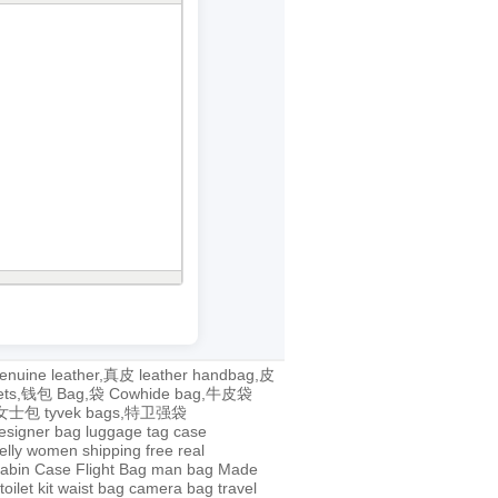
enuine leather,真皮
leather handbag,皮
lets,钱包
Bag,袋
Cowhide bag,牛皮袋
g,女士包
tyvek bags,特卫强袋
esigner bag
luggage tag
case
jelly
women
shipping
free
real
abin Case
Flight Bag
man bag
Made
toilet kit
waist bag
camera bag
travel