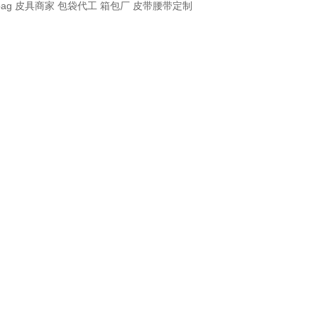
bag
皮具商家
包袋代工
箱包厂
皮带腰带定制