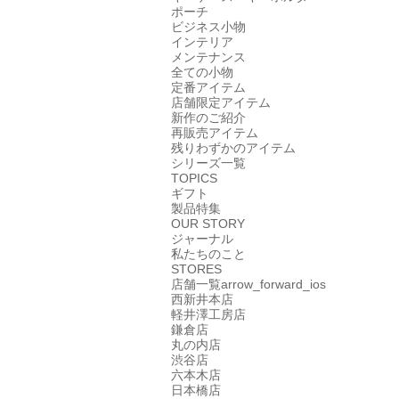
ポーチ
ビジネス小物
インテリア
メンテナンス
全ての小物
定番アイテム
店舗限定アイテム
新作のご紹介
再販売アイテム
残りわずかのアイテム
シリーズ一覧
TOPICS
ギフト
製品特集
OUR STORY
ジャーナル
私たちのこと
STORES
店舗一覧
arrow_forward_ios
西新井本店
軽井澤工房店
鎌倉店
丸の内店
渋谷店
六本木店
日本橋店