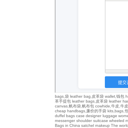
bags,袋
leather bag,皮革袋
wallet,钱包
h
革手提包
leather bags,皮革袋
leather 
canvas,帆布袋,帆布包
cowhide,牛皮,
cheap handbags,廉价的手袋
kits,bags
duffel bags
case
designer
luggage
wom
messenger
shoulder
suitcase
wheeled
m
Bags in China
satchel
makeup
The world