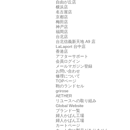
自由が丘店
横浜店
名古屋店
京都店
梅田店
神戸店
福岡店
台北店
台北信義新天地 A9 店
LaLaport 台中店
香港店
アフターサポート
会員ログイン
メールマガジン登録
お問い合わせ
修理について
TOPページ
鞄のランドセル
grirose
AETHER
リユースへの取り組み
Global Website
ブランド一覧
婦人かばん工場
婦人かばん工場
カートページ