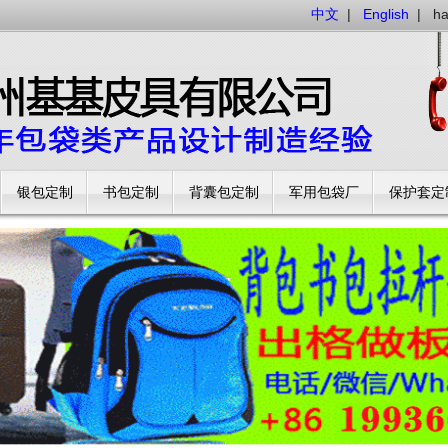
中文
|
English
|
h
银包定制
书包定制
背囊包定制
军用包袋厂
保护套定