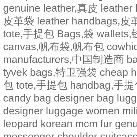
genuine leather,真皮
leath
皮革袋
leather handbags
tote,手提包
Bags,袋
wallets
canvas,帆布袋,帆布包
cowh
manufacturers,中国制造商
b
tyvek bags,特卫强袋
cheap
包
tote,手提包
handbag,手
candy bag
designer bag
lugg
designer
luggage
women
mil
leopard
korean
mcm
fur
genu
messenger
shoulder
suitcas