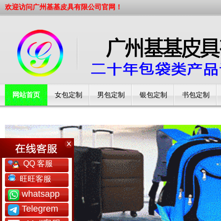
欢迎访问广州基基皮具有限公司官网！
网站首页
女包定制
男包定制
银包定制
书包定制
工厂简介
QQ 客服
旺旺客服
whatsapp
Telegrem