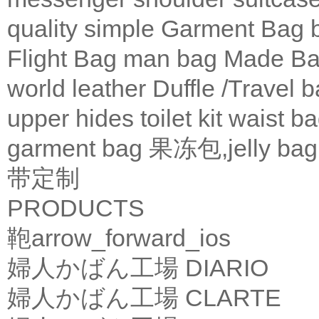
quality
simple
Garment Bag
Flight Bag
man bag
Made Ba
world leather
Duffle /Travel 
upper
hides
toilet kit
waist b
garment bag
果冻包,jelly bag
带定制
PRODUCTS
鞄
arrow_forward_ios
婦人かばん工場
DIARIO
婦人かばん工場
CLARTE