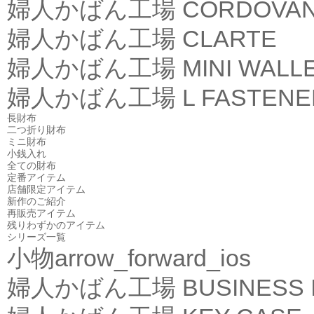
婦人かばん工場
CORDOVA
婦人かばん工場
CLARTE
婦人かばん工場
MINI WALL
婦人かばん工場
L FASTEN
長財布
二つ折り財布
ミニ財布
小銭入れ
全ての財布
定番アイテム
店舗限定アイテム
新作のご紹介
再販売アイテム
残りわずかのアイテム
シリーズ一覧
小物
arrow_forward_ios
婦人かばん工場
BUSINESS 