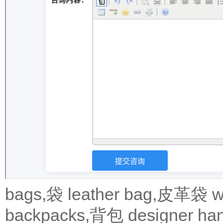
bags,袋
leather bag,皮革袋
w
backpacks,背包
designer 