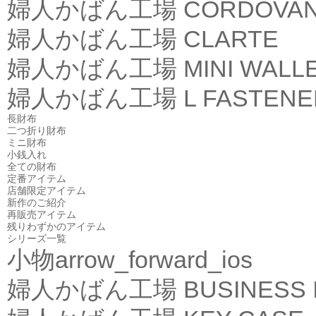
婦人かばん工場
CORDOVA
婦人かばん工場
CLARTE
婦人かばん工場
MINI WALL
婦人かばん工場
L FASTEN
長財布
二つ折り財布
ミニ財布
小銭入れ
全ての財布
定番アイテム
店舗限定アイテム
新作のご紹介
再販売アイテム
残りわずかのアイテム
シリーズ一覧
小物
arrow_forward_ios
婦人かばん工場
BUSINESS 