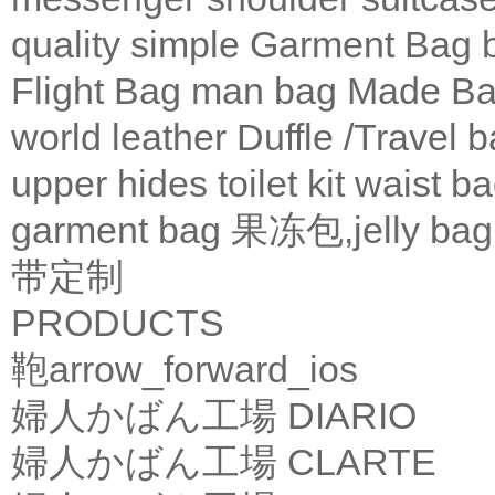
quality
simple
Garment Bag
Flight Bag
man bag
Made Ba
world leather
Duffle /Travel 
upper
hides
toilet kit
waist b
garment bag
果冻包,jelly bag
带定制
PRODUCTS
鞄
arrow_forward_ios
婦人かばん工場
DIARIO
婦人かばん工場
CLARTE