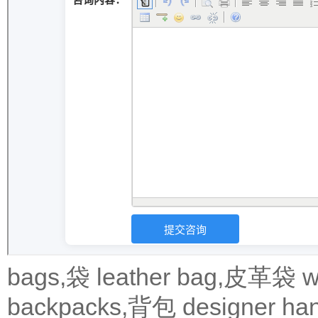
bags,袋
leather bag,皮革袋
w
backpacks,背包
designer 