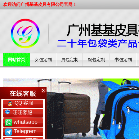
欢迎访问广州基基皮具有限公司官网！
网站首页
女包定制
男包定制
银包定制
书包定制
工厂简介
QQ 客服
旺旺客服
whatsapp
Telegrem