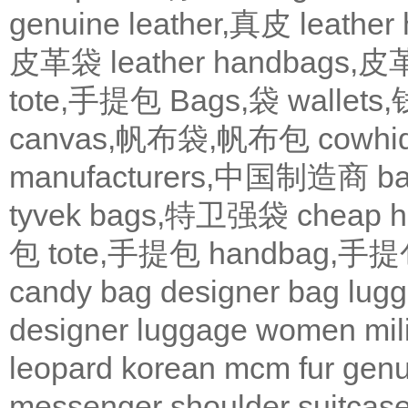
genuine leather,真皮
leath
皮革袋
leather handbags
tote,手提包
Bags,袋
wallets
canvas,帆布袋,帆布包
cowh
manufacturers,中国制造商
b
tyvek bags,特卫强袋
cheap
包
tote,手提包
handbag,手
candy bag
designer bag
lugg
designer
luggage
women
mil
leopard
korean
mcm
fur
genu
messenger
shoulder
suitcas