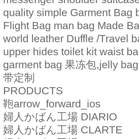
quality
simple
Garment Bag
Flight Bag
man bag
Made Ba
world leather
Duffle /Travel 
upper
hides
toilet kit
waist b
garment bag
果冻包,jelly bag
带定制
PRODUCTS
鞄
arrow_forward_ios
婦人かばん工場
DIARIO
婦人かばん工場
CLARTE