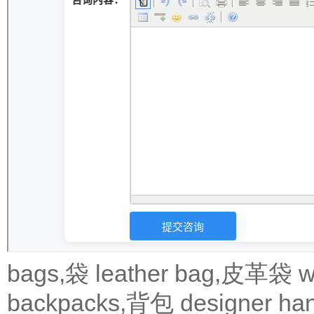
bags,袋
leather bag,皮革袋
w
backpacks,背包
designer 