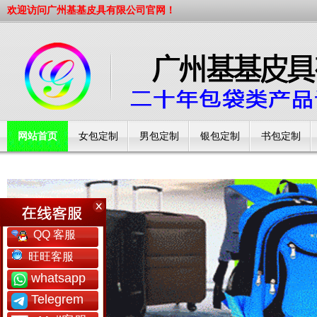
欢迎访问广州基基皮具有限公司官网！
网站首页
女包定制
男包定制
银包定制
书包定制
工厂简介
QQ 客服
旺旺客服
whatsapp
Telegrem