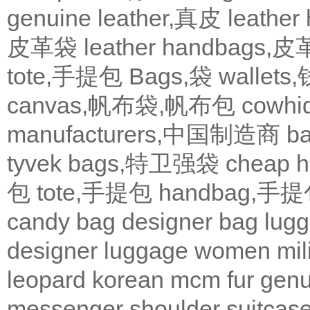
genuine leather,真皮
leath
皮革袋
leather handbags
tote,手提包
Bags,袋
wallets
canvas,帆布袋,帆布包
cowh
manufacturers,中国制造商
b
tyvek bags,特卫强袋
cheap
包
tote,手提包
handbag,手
candy bag
designer bag
lugg
designer
luggage
women
mil
leopard
korean
mcm
fur
genu
messenger
shoulder
suitcas