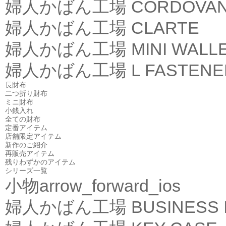
婦人かばん工場
CORDOVA
婦人かばん工場
CLARTE
婦人かばん工場
MINI WALL
婦人かばん工場
L FASTEN
長財布
二つ折り財布
ミニ財布
小銭入れ
全ての財布
定番アイテム
店舗限定アイテム
新作のご紹介
再販売アイテム
残りわずかのアイテム
シリーズ一覧
小物
arrow_forward_ios
婦人かばん工場
BUSINESS 