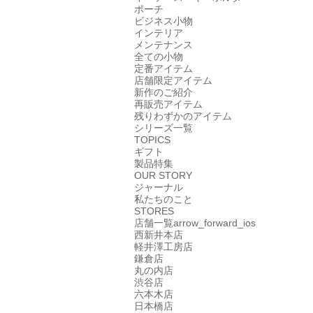
ポーチ
ビジネス小物
インテリア
メンテナンス
全ての小物
定番アイテム
店舗限定アイテム
新作のご紹介
再販売アイテム
残りわずかのアイテム
シリーズ一覧
TOPICS
ギフト
製品特集
OUR STORY
ジャーナル
私たちのこと
STORES
店舗一覧
arrow_forward_ios
西新井本店
軽井澤工房店
鎌倉店
丸の内店
渋谷店
六本木店
日本橋店