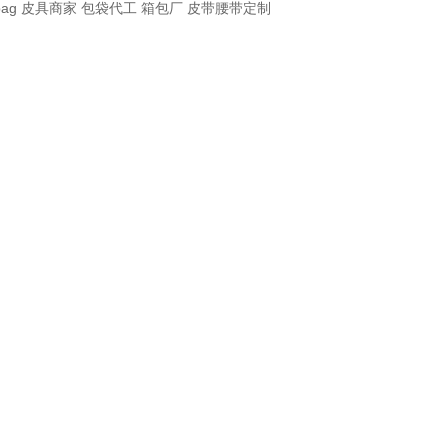
bag
皮具商家
包袋代工
箱包厂
皮带腰带定制