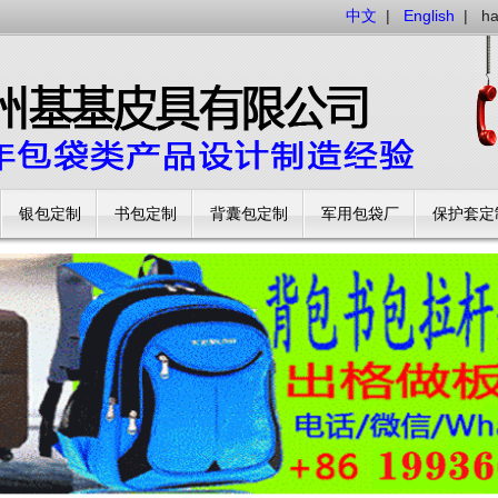
中文
|
English
|
h
银包定制
书包定制
背囊包定制
军用包袋厂
保护套定