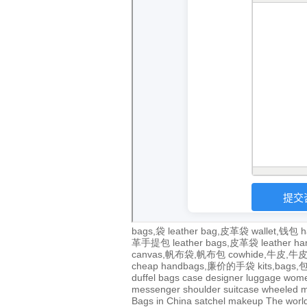
bags,袋
leather bag,皮革袋
wallet,钱包
h
革手提包
leather bags,皮革袋
leather 
canvas,帆布袋,帆布包
cowhide,牛皮,
cheap handbags,廉价的手袋
kits,bags
duffel bags
case
designer
luggage
wom
messenger
shoulder
suitcase
wheeled
m
Bags in China
satchel
makeup
The world