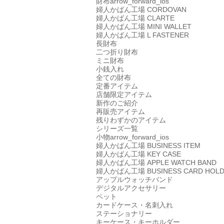
財布
arrow_forward_ios
婦人かばん工場
CORDOVAN
婦人かばん工場
CLARTE
婦人かばん工場
MINI WALLET
婦人かばん工場
L FASTENER
長財布
二つ折り財布
ミニ財布
小銭入れ
全ての財布
定番アイテム
店舗限定アイテム
新作のご紹介
再販売アイテム
残りわずかのアイテム
シリーズ一覧
小物
arrow_forward_ios
婦人かばん工場
BUSINESS ITEM
婦人かばん工場
KEY CASE
婦人かばん工場
APPLE WATCH BAND
婦人かばん工場
BUSINESS CARD HOL
アップルウォッチバンド
デジタルアクセサリー
ペット
カードケース・名刺入れ
ステーショナリー
キーケース・キーホルダー