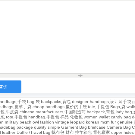
andbags,手袋
bag,袋
backpacks,背包
designer handbags,设计师手袋
g
handbags,皮革手袋
cheap handbags,廉价的手袋
tote,手提包
Bags,袋
wal
牛皮包,牛皮袋
chinese manufacturers,中国制造商
backpack,背包
lady ba
,包包
tote,手提包
handbag,手提包
样品
化妆包
women wallet
candy bag
d
en
military
beach
owl
fashion
vintage
leopard
korean
mcm
fur
genuine
adebag
package
quality
simple
Garment Bag
briefcase
Camera Bag
C
 leather
Duffle /Travel bag
帆布包
财布
拉竿箱包
背包廠家
upper
hides