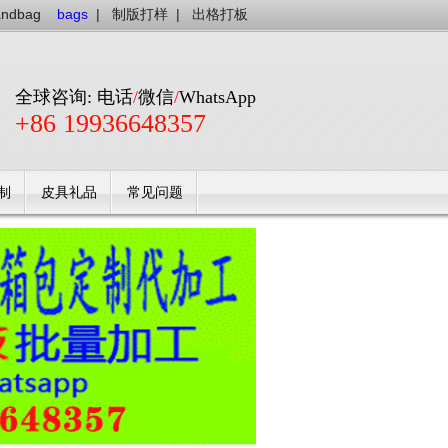
andbag
bags
|
制版打样
|
出格打板
全球咨询: 电话
/
微信
/
WhatsApp
+86 19936648357
制
皮具礼品
常见问题