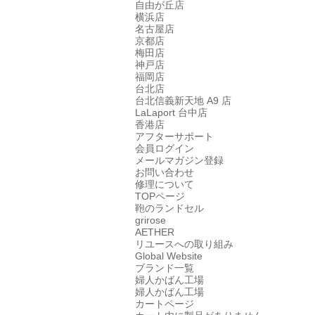
自由が丘店
横浜店
名古屋店
京都店
梅田店
神戸店
福岡店
台北店
台北信義新天地 A9 店
LaLaport 台中店
香港店
アフターサポート
会員ログイン
メールマガジン登録
お問い合わせ
修理について
TOPページ
鞄のランドセル
grirose
AETHER
リユースへの取り組み
Global Website
ブランド一覧
婦人かばん工場
婦人かばん工場
カートページ