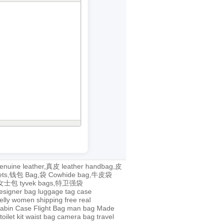
enuine leather,真皮
leather handbag,皮
lets,钱包
Bag,袋
Cowhide bag,牛皮袋
g,女士包
tyvek bags,特卫强袋
esigner bag
luggage tag
case
jelly
women
shipping
free
real
abin Case
Flight Bag
man bag
Made
toilet kit
waist bag
camera bag
travel