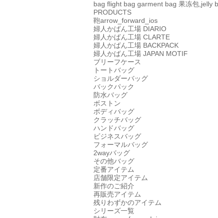
bag
flight bag
garment bag
果冻包,jelly 
PRODUCTS
鞄
arrow_forward_ios
婦人かばん工場
DIARIO
婦人かばん工場
CLARTE
婦人かばん工場
BACKPACK
婦人かばん工場
JAPAN MOTIF
ブリーフケース
トートバッグ
ショルダーバッグ
バックパック
防水バッグ
ボストン
ボディバッグ
クラッチバッグ
ハンドバッグ
ビジネスバッグ
フォーマルバッグ
2wayバッグ
その他バッグ
定番アイテム
店舗限定アイテム
新作のご紹介
再販売アイテム
残りわずかのアイテム
シリーズ一覧