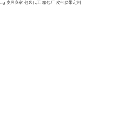
bag
皮具商家
包袋代工
箱包厂
皮带腰带定制