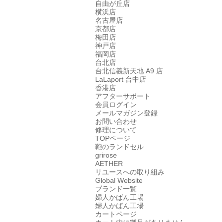
自由が丘店
横浜店
名古屋店
京都店
梅田店
神戸店
福岡店
台北店
台北信義新天地 A9 店
LaLaport 台中店
香港店
アフターサポート
会員ログイン
メールマガジン登録
お問い合わせ
修理について
TOPページ
鞄のランドセル
grirose
AETHER
リユースへの取り組み
Global Website
ブランド一覧
婦人かばん工場
婦人かばん工場
カートページ