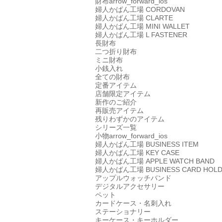
財布
arrow_forward_ios
婦人かばん工場
CORDOVAN
婦人かばん工場
CLARTE
婦人かばん工場
MINI WALLET
婦人かばん工場
L FASTENER
長財布
二つ折り財布
ミニ財布
小銭入れ
全ての財布
定番アイテム
店舗限定アイテム
新作のご紹介
再販売アイテム
残りわずかのアイテム
シリーズ一覧
小物
arrow_forward_ios
婦人かばん工場
BUSINESS ITEM
婦人かばん工場
KEY CASE
婦人かばん工場
APPLE WATCH BAND
婦人かばん工場
BUSINESS CARD HOL
アップルウォッチバンド
デジタルアクセサリー
ペット
カードケース・名刺入れ
ステーショナリー
キーケース・キーホルダー