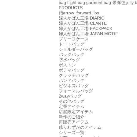
bag
flight bag
garment bag
果冻包,jelly 
PRODUCTS
鞄
arrow_forward_ios
婦人かばん工場
DIARIO
婦人かばん工場
CLARTE
婦人かばん工場
BACKPACK
婦人かばん工場
JAPAN MOTIF
ブリーフケース
トートバッグ
ショルダーバッグ
バックパック
防水バッグ
ボストン
ボディバッグ
クラッチバッグ
ハンドバッグ
ビジネスバッグ
フォーマルバッグ
2wayバッグ
その他バッグ
定番アイテム
店舗限定アイテム
新作のご紹介
再販売アイテム
残りわずかのアイテム
シリーズ一覧