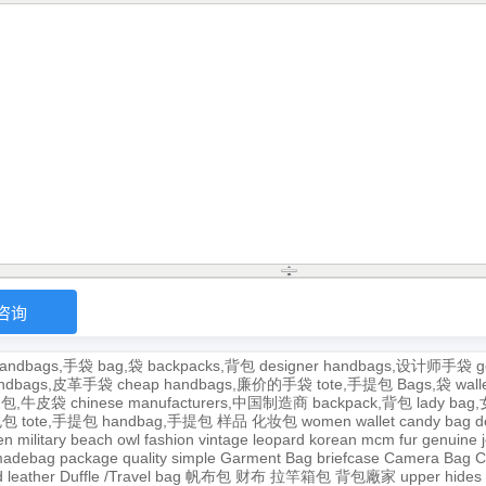
andbags,手袋
bag,袋
backpacks,背包
designer handbags,设计师手袋
g
handbags,皮革手袋
cheap handbags,廉价的手袋
tote,手提包
Bags,袋
wal
牛皮包,牛皮袋
chinese manufacturers,中国制造商
backpack,背包
lady ba
,包包
tote,手提包
handbag,手提包
样品
化妆包
women wallet
candy bag
d
en
military
beach
owl
fashion
vintage
leopard
korean
mcm
fur
genuine
adebag
package
quality
simple
Garment Bag
briefcase
Camera Bag
C
 leather
Duffle /Travel bag
帆布包
财布
拉竿箱包
背包廠家
upper
hides