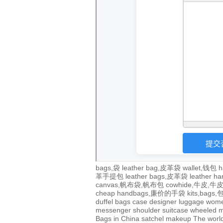
bags,袋
leather bag,皮革袋
wallet,钱包
h
革手提包
leather bags,皮革袋
leather 
canvas,帆布袋,帆布包
cowhide,牛皮,
cheap handbags,廉价的手袋
kits,bags
duffel bags
case
designer
luggage
wom
messenger
shoulder
suitcase
wheeled
m
Bags in China
satchel
makeup
The world