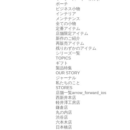
ポーチ
ビジネス小物
インテリア
メンテナンス
全ての小物
定番アイテム
店舗限定アイテム
新作のご紹介
再販売アイテム
残りわずかのアイテム
シリーズ一覧
TOPICS
ギフト
製品特集
OUR STORY
ジャーナル
私たちのこと
STORES
店舗一覧
arrow_forward_ios
西新井本店
軽井澤工房店
鎌倉店
丸の内店
渋谷店
六本木店
日本橋店