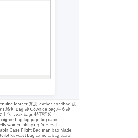
enuine leather,真皮
leather handbag,皮
lets,钱包
Bag,袋
Cowhide bag,牛皮袋
g,女士包
tyvek bags,特卫强袋
esigner bag
luggage tag
case
jelly
women
shipping
free
real
abin Case
Flight Bag
man bag
Made
toilet kit
waist bag
camera bag
travel