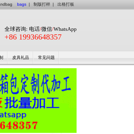
andbag
bags
|
制版打样
|
出格打板
全球咨询: 电话
/
微信
/
WhatsApp
+86 19936648357
制
皮具礼品
常见问题