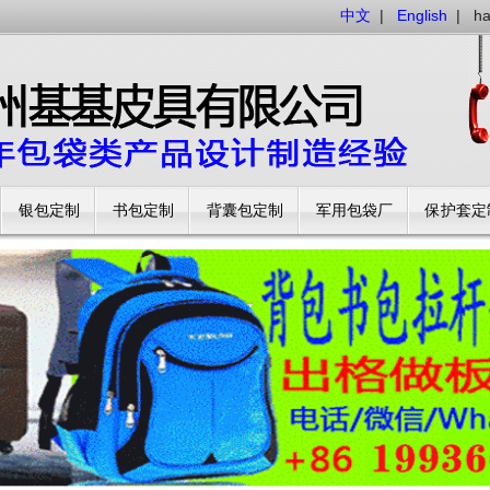
中文
|
English
|
h
银包定制
书包定制
背囊包定制
军用包袋厂
保护套定