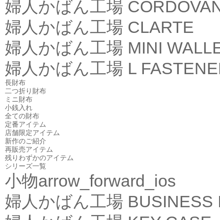
婦人かばん工場
CORDOVA
婦人かばん工場
CLARTE
婦人かばん工場
MINI WALL
婦人かばん工場
L FASTEN
長財布
二つ折り財布
ミニ財布
小銭入れ
全ての財布
定番アイテム
店舗限定アイテム
新作のご紹介
再販売アイテム
残りわずかのアイテム
シリーズ一覧
小物
arrow_forward_ios
婦人かばん工場
BUSINESS 