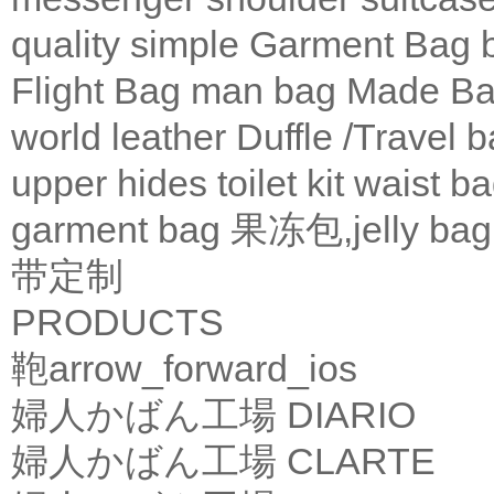
quality
simple
Garment Bag
Flight Bag
man bag
Made Ba
world leather
Duffle /Travel 
upper
hides
toilet kit
waist b
garment bag
果冻包,jelly bag
带定制
PRODUCTS
鞄
arrow_forward_ios
婦人かばん工場
DIARIO
婦人かばん工場
CLARTE