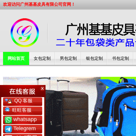
欢迎访问广州基基皮具有限公司官网！
网站首页
女包定制
男包定制
银包定制
书包定制
工厂简介
QQ 客服
旺旺客服
whatsapp
Telegrem