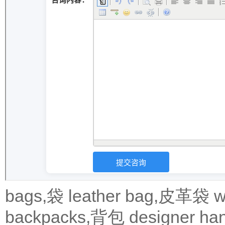
bags,袋
leather bag,皮革袋
w
backpacks,背包
designer 