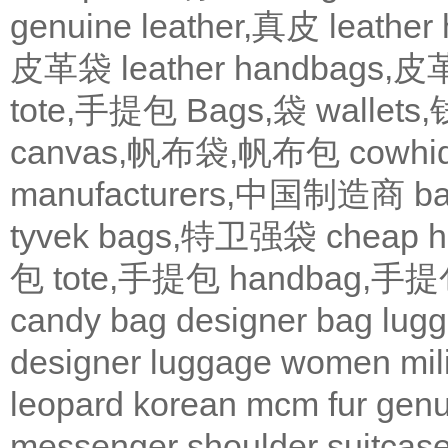
genuine leather,真皮
leath
皮革袋
leather handbags
tote,手提包
Bags,袋
wallets
canvas,帆布袋,帆布包
cowh
manufacturers,中国制造商
b
tyvek bags,特卫强袋
cheap
包
tote,手提包
handbag,手
candy bag
designer bag
lugg
designer
luggage
women
mil
leopard
korean
mcm
fur
genu
messenger
shoulder
suitcas