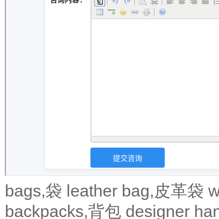
bags,袋
leather bag,皮革袋
w
backpacks,背包
designer 