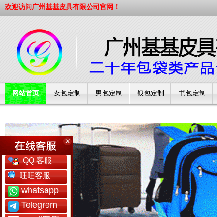
欢迎访问广州基基皮具有限公司官网！
网站首页
女包定制
男包定制
银包定制
书包定制
工厂简介
QQ 客服
旺旺客服
whatsapp
Telegrem