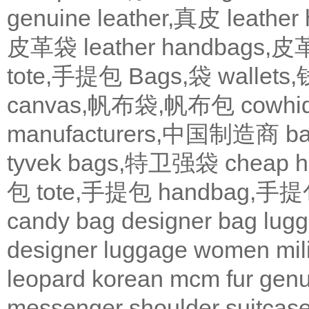
genuine leather,真皮
leath
皮革袋
leather handbags
tote,手提包
Bags,袋
wallets
canvas,帆布袋,帆布包
cowh
manufacturers,中国制造商
b
tyvek bags,特卫强袋
cheap
包
tote,手提包
handbag,手
candy bag
designer bag
lugg
designer
luggage
women
mil
leopard
korean
mcm
fur
genu
messenger
shoulder
suitcas