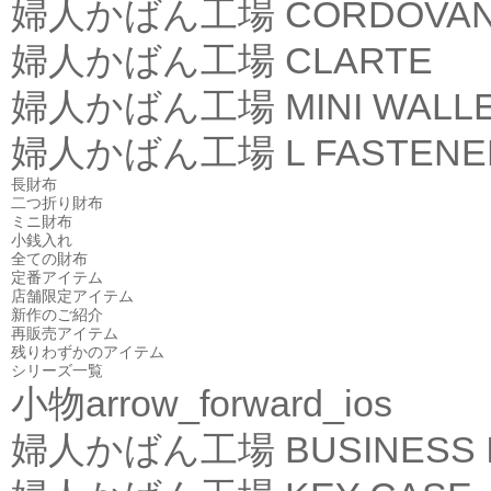
婦人かばん工場
CORDOVA
婦人かばん工場
CLARTE
婦人かばん工場
MINI WALL
婦人かばん工場
L FASTEN
長財布
二つ折り財布
ミニ財布
小銭入れ
全ての財布
定番アイテム
店舗限定アイテム
新作のご紹介
再販売アイテム
残りわずかのアイテム
シリーズ一覧
小物
arrow_forward_ios
婦人かばん工場
BUSINESS 