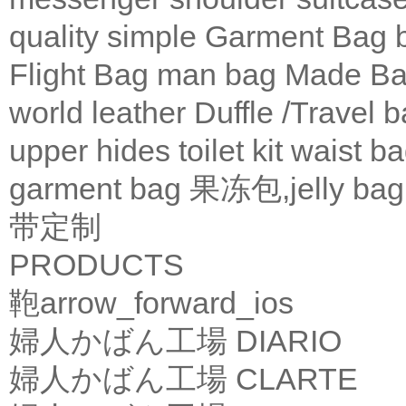
quality
simple
Garment Bag
Flight Bag
man bag
Made Ba
world leather
Duffle /Travel 
upper
hides
toilet kit
waist b
garment bag
果冻包,jelly bag
带定制
PRODUCTS
鞄
arrow_forward_ios
婦人かばん工場
DIARIO
婦人かばん工場
CLARTE