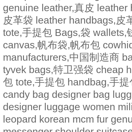
genuine leather,真皮
leath
皮革袋
leather handbags
tote,手提包
Bags,袋
wallets
canvas,帆布袋,帆布包
cowh
manufacturers,中国制造商
b
tyvek bags,特卫强袋
cheap
包
tote,手提包
handbag,手
candy bag
designer bag
lugg
designer
luggage
women
mil
leopard
korean
mcm
fur
genu
messenger
shoulder
suitcas