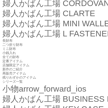
婦人かばん工場
CORDOVA
婦人かばん工場
CLARTE
婦人かばん工場
MINI WALL
婦人かばん工場
L FASTEN
長財布
二つ折り財布
ミニ財布
小銭入れ
全ての財布
定番アイテム
店舗限定アイテム
新作のご紹介
再販売アイテム
残りわずかのアイテム
シリーズ一覧
小物
arrow_forward_ios
婦人かばん工場
BUSINESS 