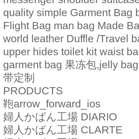
quality
simple
Garment Bag
Flight Bag
man bag
Made Ba
world leather
Duffle /Travel 
upper
hides
toilet kit
waist b
garment bag
果冻包,jelly bag
带定制
PRODUCTS
鞄
arrow_forward_ios
婦人かばん工場
DIARIO
婦人かばん工場
CLARTE