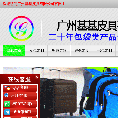
欢迎访问广州基基皮具有限公司官网！
网站首页
女包定制
男包定制
银包定制
书包定制
工厂简介
QQ 客服
旺旺客服
whatsapp
Telegrem