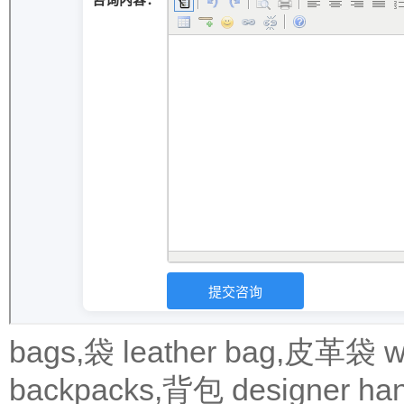
bags,袋
leather bag,皮革袋
w
backpacks,背包
designer 