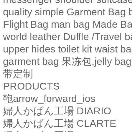
quality
simple
Garment Bag
Flight Bag
man bag
Made Ba
world leather
Duffle /Travel 
upper
hides
toilet kit
waist b
garment bag
果冻包,jelly bag
带定制
PRODUCTS
鞄
arrow_forward_ios
婦人かばん工場
DIARIO
婦人かばん工場
CLARTE