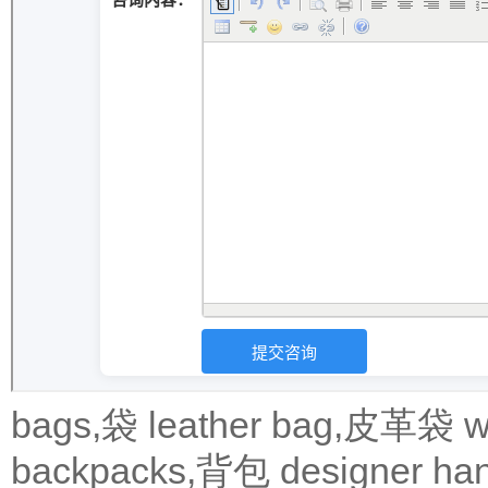
bags,袋
leather bag,皮革袋
w
backpacks,背包
designer 