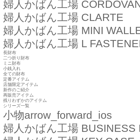
婦人かばん工場
CORDOVA
婦人かばん工場
CLARTE
婦人かばん工場
MINI WALL
婦人かばん工場
L FASTEN
長財布
二つ折り財布
ミニ財布
小銭入れ
全ての財布
定番アイテム
店舗限定アイテム
新作のご紹介
再販売アイテム
残りわずかのアイテム
シリーズ一覧
小物
arrow_forward_ios
婦人かばん工場
BUSINESS 