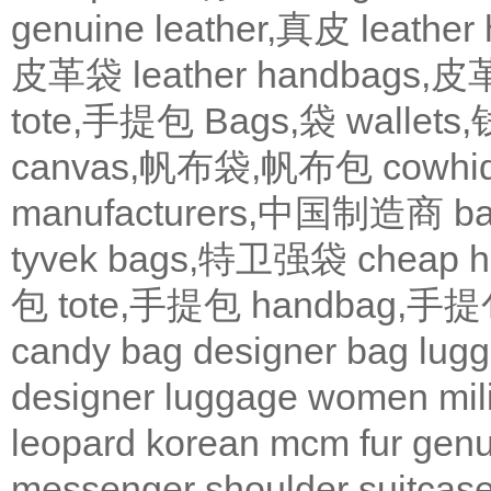
genuine leather,真皮
leath
皮革袋
leather handbags
tote,手提包
Bags,袋
wallets
canvas,帆布袋,帆布包
cowh
manufacturers,中国制造商
b
tyvek bags,特卫强袋
cheap
包
tote,手提包
handbag,手
candy bag
designer bag
lugg
designer
luggage
women
mil
leopard
korean
mcm
fur
genu
messenger
shoulder
suitcas