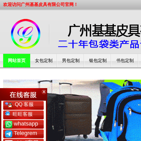
欢迎访问广州基基皮具有限公司官网！
网站首页
女包定制
男包定制
银包定制
书包定制
工厂简介
QQ 客服
旺旺客服
whatsapp
Telegrem