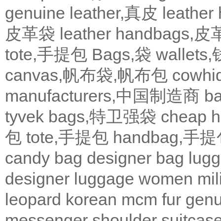
genuine leather,真皮
leath
皮革袋
leather handbags
tote,手提包
Bags,袋
wallets
canvas,帆布袋,帆布包
cowh
manufacturers,中国制造商
b
tyvek bags,特卫强袋
cheap
包
tote,手提包
handbag,手
candy bag
designer bag
lugg
designer
luggage
women
mil
leopard
korean
mcm
fur
genu
messenger
shoulder
suitcas