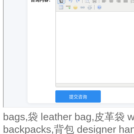
bags,袋
leather bag,皮革袋
w
backpacks,背包
designer 