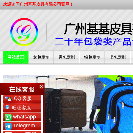
欢迎访问广州基基皮具有限公司官网！
网站首页
女包定制
男包定制
银包定制
书包定制
工厂简介
QQ 客服
旺旺客服
whatsapp
Telegrem