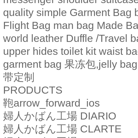
quality
simple
Garment Bag
Flight Bag
man bag
Made Ba
world leather
Duffle /Travel 
upper
hides
toilet kit
waist b
garment bag
果冻包,jelly bag
带定制
PRODUCTS
鞄
arrow_forward_ios
婦人かばん工場
DIARIO
婦人かばん工場
CLARTE