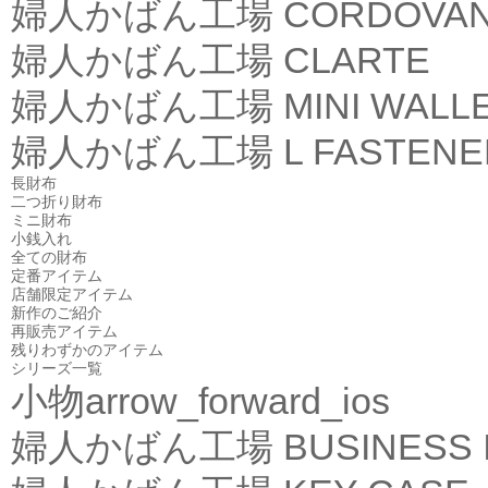
婦人かばん工場
CORDOVA
婦人かばん工場
CLARTE
婦人かばん工場
MINI WALL
婦人かばん工場
L FASTEN
長財布
二つ折り財布
ミニ財布
小銭入れ
全ての財布
定番アイテム
店舗限定アイテム
新作のご紹介
再販売アイテム
残りわずかのアイテム
シリーズ一覧
小物
arrow_forward_ios
婦人かばん工場
BUSINESS 