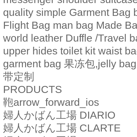
quality
simple
Garment Bag
Flight Bag
man bag
Made Ba
world leather
Duffle /Travel 
upper
hides
toilet kit
waist b
garment bag
果冻包,jelly bag
带定制
PRODUCTS
鞄
arrow_forward_ios
婦人かばん工場
DIARIO
婦人かばん工場
CLARTE