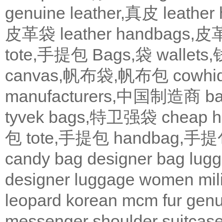
genuine leather,真皮
leath
皮革袋
leather handbags
tote,手提包
Bags,袋
wallets
canvas,帆布袋,帆布包
cowh
manufacturers,中国制造商
b
tyvek bags,特卫强袋
cheap
包
tote,手提包
handbag,手
candy bag
designer bag
lugg
designer
luggage
women
mil
leopard
korean
mcm
fur
genu
messenger
shoulder
suitcas