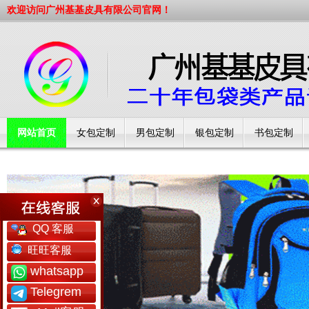
欢迎访问广州基基皮具有限公司官网！
网站首页
女包定制
男包定制
银包定制
书包定制
工厂简介
QQ 客服
旺旺客服
whatsapp
Telegrem