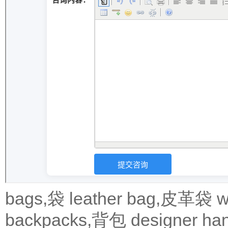
bags,袋
leather bag,皮革袋
w
backpacks,背包
designer 