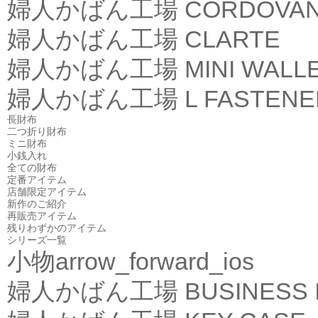
婦人かばん工場
CORDOVA
婦人かばん工場
CLARTE
婦人かばん工場
MINI WALL
婦人かばん工場
L FASTEN
長財布
二つ折り財布
ミニ財布
小銭入れ
全ての財布
定番アイテム
店舗限定アイテム
新作のご紹介
再販売アイテム
残りわずかのアイテム
シリーズ一覧
小物
arrow_forward_ios
婦人かばん工場
BUSINESS 